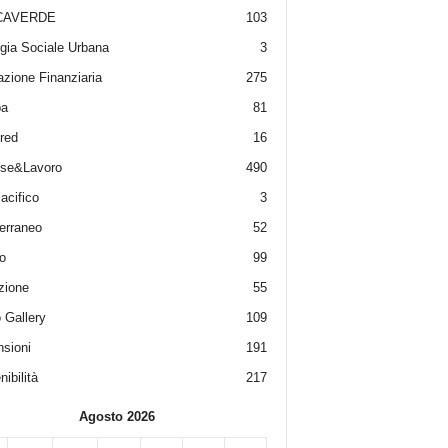
CAVERDE
103
gia Sociale Urbana
3
zione Finanziaria
275
pa
81
red
16
ese&Lavoro
490
acifico
3
erraneo
52
o
99
zione
55
 Gallery
109
sioni
191
ibilità
217
Agosto 2026