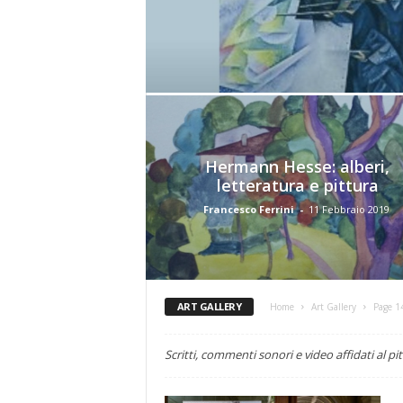
e
Hermann Hesse: alberi,
letteratura e pittura
Francesco Ferrini
-
11 Febbraio 2019
ART GALLERY
Home
Art Gallery
Page 1
Scritti, commenti sonori e video affidati al pi