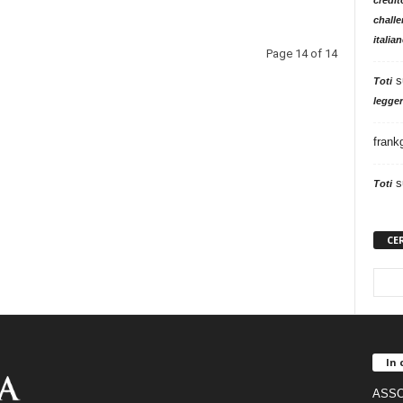
challe
italia
Page 14 of 14
s
Toti
legger
frank
s
Toti
CE
In 
ASSO