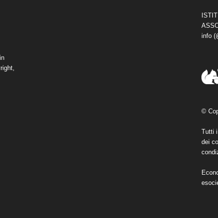
ISTI
ASSO
info 
in
right,
© Cop
Tutti 
dei co
condiz
Econo
esoci