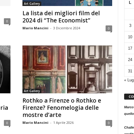
L
Art Gallery
La lista dei migliori film del
2024 di “The Economist”
0
3
Mario Mancini
-
3 Dicembre 2024
0
10
17
24
31
« Lug
Art Gallery
CO
Rothko a Firenze o Rothko e
ria
Firenze? Fenomelogia delle
Marco
mostre d’arte
quello
Mario Mancini
-
1 Aprile 2026
0
0
Challe
credit