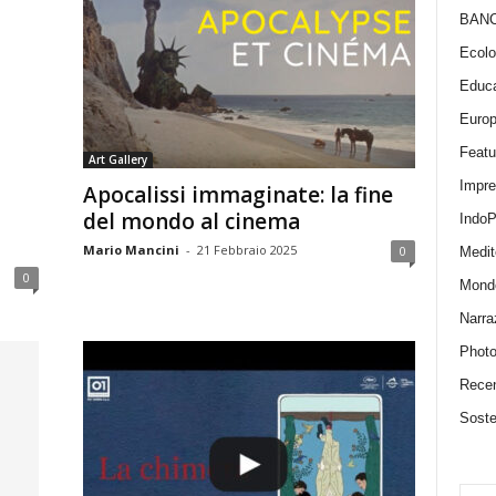
BAN
Ecolo
Educa
Euro
Featu
Art Gallery
Impr
Apocalissi immaginate: la fine
del mondo al cinema
IndoP
Mario Mancini
-
21 Febbraio 2025
0
Medit
0
Mond
Narra
Photo
Recen
Sosten