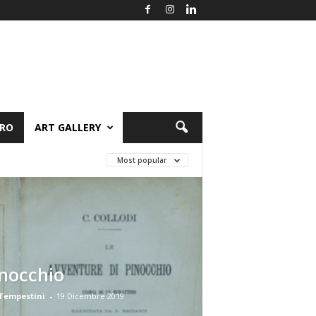
ORO
ART GALLERY
Most popular
nocchio
 Tempestini
-
19 Dicembre 2019