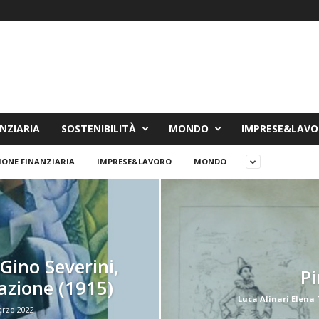
NZIARIA
SOSTENIBILITÀ
MONDO
IMPRESE&LAV
IONE FINANZIARIA
IMPRESE&LAVORO
MONDO
Gino Severini,
Pi
azione (1915)
Luca Alinari Elena
arzo 2022