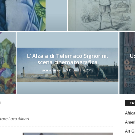
L’ Alzaia di Telemaco Signorini,
Us
scena cinematografica
luca alinari
-
9 Dicembre 2018
CA
4
Afric
ttore Luca Alinari
Amer
Art G