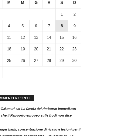
M
M
G
V
S
D
1
2
4
5
6
7
8
9
11
12
13
14
15
16
18
19
20
21
22
23
25
26
27
28
29
30
MMENTI RECENTI
su
 Calamari
La favola del rimborso immediato:
 che il Rapporto europeo sulle frodi non dice
nger bank, concentrazione di ricavo e lezioni per il
su
o commerciale specializzato - PausePay
Le