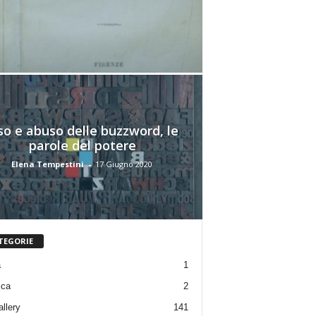
o e abuso delle buzzword, le
parole del potere
Elena Tempestini
-
17 Giugno 2020
TEGORIE
a
1
ica
2
allery
141