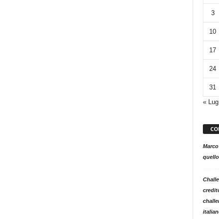
3
10
17
24
31
« Lug
CO
Marco
quello
Challe
credit
challe
italia