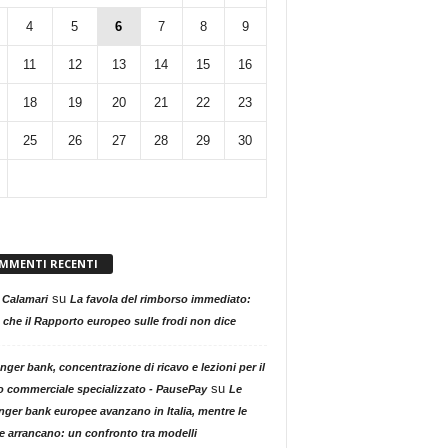
4
5
6
7
8
9
11
12
13
14
15
16
18
19
20
21
22
23
25
26
27
28
29
30
MMENTI RECENTI
su
 Calamari
La favola del rimborso immediato:
 che il Rapporto europeo sulle frodi non dice
nger bank, concentrazione di ricavo e lezioni per il
su
o commerciale specializzato - PausePay
Le
nger bank europee avanzano in Italia, mentre le
ne arrancano: un confronto tra modelli