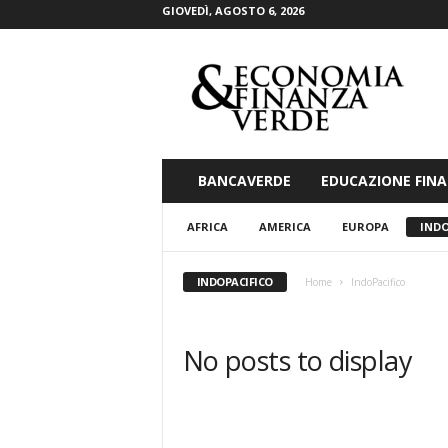
GIOVEDÌ, AGOSTO 6, 2026
E
c
o
n
o
m
i
BANCAVERDE
EDUCAZIONE FINA
a
&
AFRICA
AMERICA
EUROPA
INDO
F
i
n
INDOPACIFICO
Home
IndoPacifico
a
n
z
No posts to display
a
V
e
r
d