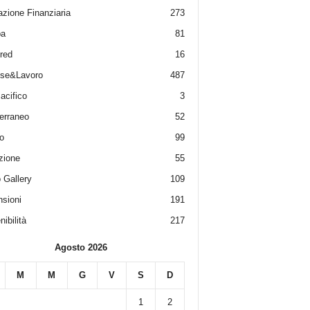
zione Finanziaria
273
pa
81
red
16
ese&Lavoro
487
acifico
3
erraneo
52
o
99
zione
55
 Gallery
109
sioni
191
ibilità
217
Agosto 2026
M
M
G
V
S
D
1
2