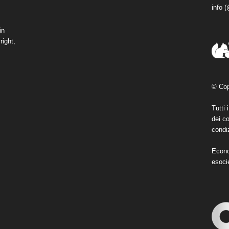
info 
in
right,
© Cop
Tutti 
dei co
condiz
Econo
esoci