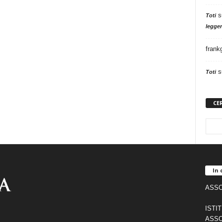
s
Toti
legger
frank
s
Toti
CE
In 
ASSO
ISTI
ASSO