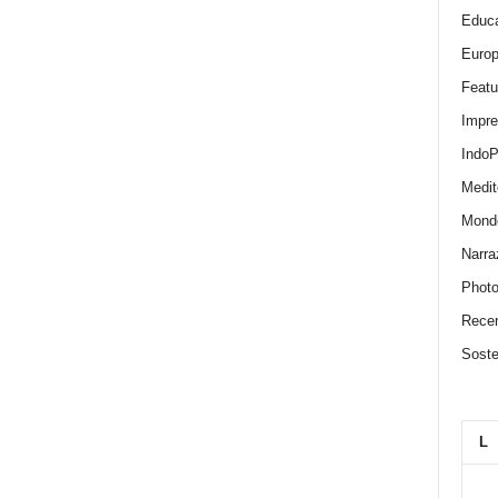
Educa
Euro
Featu
Impr
IndoP
Medit
Mond
Narra
Photo
Recen
Sosten
L