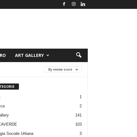
ORO
ART GALLERY
By review score
TEGORIE
a
1
ica
2
allery
141
CAVERDE
103
gia Sociale Urbana
3