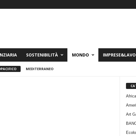
NZIARIA
SOSTENIBILITÀ
MONDO
IMPRESE&LAV
PACIFICO
MEDITERRANEO
CA
Afric
Amer
Art G
BAN
Ecolo