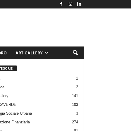
ORO
ART GALLERY
TEGORIE
a
1
ica
2
allery
141
CAVERDE
103
gia Sociale Urbana
3
zione Finanziaria
274
pa
81