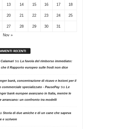
13
14
15
16
17
18
20
21
22
23
24
25
27
28
29
30
31
Nov »
MMENTI RECENTI
su
 Calamari
La favola del rimborso immediato:
 che il Rapporto europeo sulle frodi non dice
nger bank, concentrazione di ricavo e lezioni per il
su
o commerciale specializzato - PausePay
Le
nger bank europee avanzano in Italia, mentre le
ne arrancano: un confronto tra modelli
u
Storia di due amiche e di un cane che sapeva
e e scrivere