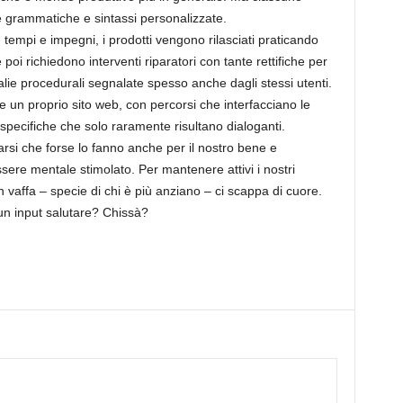
e grammatiche e sintassi personalizzate.
 tempi e impegni, i prodotti vengono rilasciati praticando
e poi richiedono interventi riparatori con tante rettifiche per
lie procedurali segnalate spesso anche dagli stessi utenti.
re un proprio sito web, con percorsi che interfacciano le
specifiche che solo raramente risultano dialoganti.
si che forse lo fanno anche per il nostro bene e
ssere mentale stimolato. Per mantenere attivi i nostri
 vaffa – specie di chi è più anziano – ci scappa di cuore.
un input salutare? Chissà?