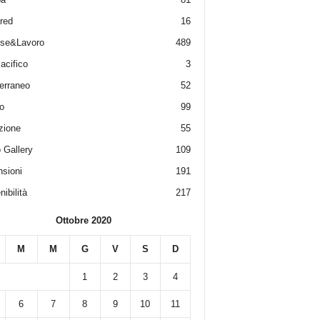
red
16
ese&Lavoro
489
acifico
3
erraneo
52
o
99
zione
55
 Gallery
109
sioni
191
ibilità
217
Ottobre 2020
M
M
G
V
S
D
1
2
3
4
6
7
8
9
10
11