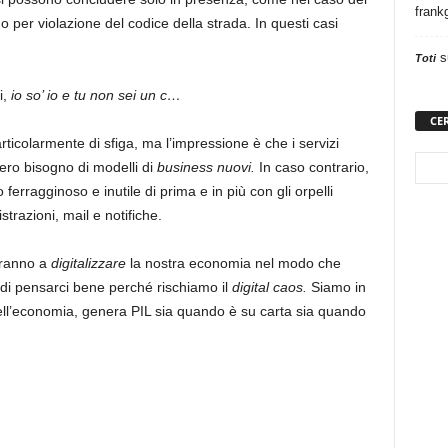
frank
n
o per violazione del codice della strada. In questi casi
s
Toti
i,
io so’ io e tu non sei un c…
CE
icolarmente di sfiga, ma l’impressione è che i servizi
bero bisogno di modelli di
business nuovi.
In caso contrario,
rragginoso e inutile di prima e in più con gli orpelli
strazioni, mail e notifiche.
dranno a
digitalizzare
la nostra economia nel modo che
 di pensarci bene perché rischiamo il
digital caos.
Siamo in
ll’economia, genera PIL sia quando è su carta sia quando