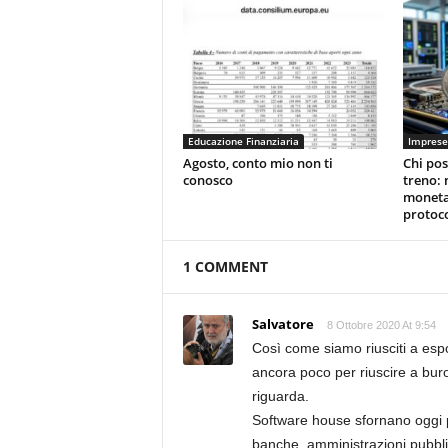
Educazione Finanziaria
Imprese
Agosto, conto mio non ti
Chi pos
conosco
treno: 
moneta
protoco
1 COMMENT
Salvatore
8 Ottobre 2020 At 9:54
Così come siamo riusciti a espo
ancora poco per riuscire a buro
riguarda.
Software house sfornano oggi p
banche, amministrazioni pubbl