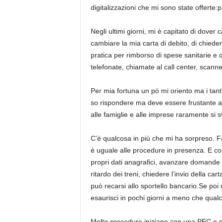
digitalizzazioni che mi sono state offerte:
Negli ultimi giorni, mi è capitato di dover 
cambiare la mia carta di debito, di chiedere
pratica per rimborso di spese sanitarie e q
telefonate, chiamate al call center, scanner
Per mia fortuna un pò mi oriento ma i ta
so rispondere ma deve essere frustante an
alle famiglie e alle imprese raramente si 
C’è qualcosa in più che mi ha sorpreso. Fa
è uguale alle procedure in presenza. E così
propri dati anagrafici, avanzare domande qu
ritardo dei treni, chiedere l’invio della 
può recarsi allo sportello bancario.Se poi 
esaurisci in pochi giorni a meno che qualc
Molte procedure iniziano con una PEC e s