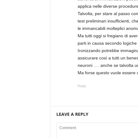
applica nelle diverse procedur
Talvolta, per stare al passo con
test preliminari insufficienti, ch
le immancabili molteplici anoma
Ma tutti oggi si fregiano di ave
parti in causa secondo logiche 
Ironizzando potrebbe immaginar
assicurare così a tutti un bene
neuroni …. anche se talvolta un
Ma forse questo vuole essere 
Reply
LEAVE A REPLY