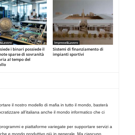
&Lavoro
Imprese&Lavoro
siede i binari possiede il
Sistemi di finanziamento di
note sparse di sovranità
impianti sportivi
ria al tempo del
llo
rtare il nostro modello di mafia in tutto il mondo, basterà
cratizzare all’italiana anche il mondo informatico che ci
rogrammi e piattaforme variegate per supportare servizi a
iche e mondo produttivo più in generale. Ma ciascuno