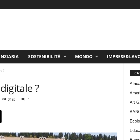
ANZIARIA
SOSTENIBILITÀ
MONDO
IMPRESE&LAV
e ?
CA
Afric
digitale ?
Amer
3193
1
Art G
BAN
Ecolo
Educa
Euro