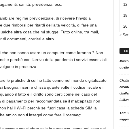
pagamenti, sanità, previdenza, ecc.
12
19
cambiare regime previdenziale, di ricevere l’invito a
 due rimborsi per ritardi dell’alta velocità, di fare una
26
ualche altra cosa che mi sfugge. Tutto online, tra mail,
« Set
 di documenti, corrieri e altro.
CO
nti che non sanno usare un computer come faranno ? Non
che perchè con l’arrivo della pandemia i servizi essenziali
Marco
svolgono in presenza.
quello
re le pratiche di cui ho fatto cenno nel mondo digitalizzato
Challe
 bisogna inserire chissà quante volte il codice fiscale e i
credit
challe
ando il fatto e il diritto sono certi come nel caso del
italia
carta di pagamento per raccomandata se il malcapitato non
non hai il Wi-Fi perchè sei fuori casa la scheda SIM la
s
Toti
he amico non ti insegni come fare il
roaming.
legger
i possono concludere solo in presenza, come nel caso dei