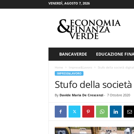
VENERDÌ, AGOSTO 7, 2026
E
c
o
n
o
m
i
BANCAVERDE
EDUCAZIONE FIN
a
&
Home
Imprese&Lavoro
Stufo della società digital
F
IMPRESE&LAVORO
i
Stufo della società 
n
a
By
Davide Maria De Crescenzi
-
7 Ottobre 2020
n
z
a
V
e
r
d