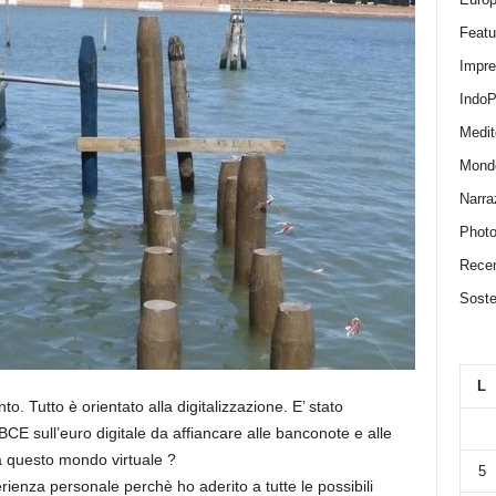
Featu
Impr
IndoP
Medit
Mond
Narra
Photo
Recen
Sosten
L
o. Tutto è orientato alla digitalizzazione. E’ stato
BCE sull’euro digitale da affiancare alle banconote e alle
 questo mondo virtuale ?
5
ienza personale perchè ho aderito a tutte le possibili