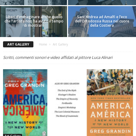
Liberi d’immaginare anche quello
Sant’Andrea ad Amalfi e l’eco
che l’artista non ha avuto il tempo
dell’Ortodossia Russa nel cuore
di mostrare
della Costiera
ART GALLERY
Home
Art Gallery
Scritti, commenti sonori e video affidati al pittore Luca Alinari