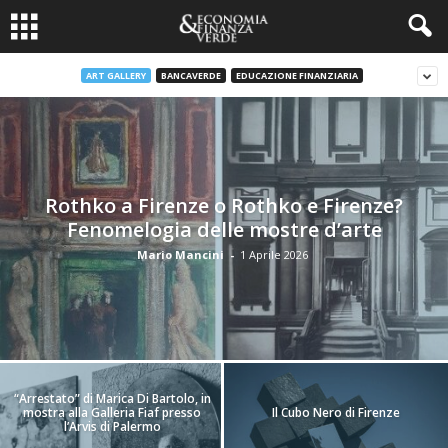
ART GALLERY
BANCAVERDE
EDUCAZIONE FINANZIARIA
Rothko a Firenze o Rothko e Firenze?
Fenomelogia delle mostre d’arte
Mario Mancini
-
1 Aprile 2026
“Arrestato” di Marica Di Bartolo, in
mostra alla Galleria Fiaf presso
Il Cubo Nero di Firenze
l’Arvis di Palermo