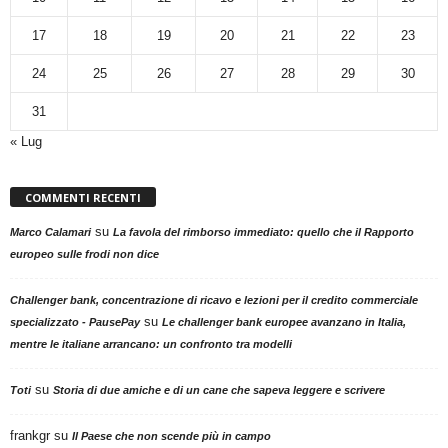
17
18
19
20
21
22
23
24
25
26
27
28
29
30
31
« Lug
COMMENTI RECENTI
su
Marco Calamari
La favola del rimborso immediato: quello che il Rapporto
europeo sulle frodi non dice
Challenger bank, concentrazione di ricavo e lezioni per il credito commerciale
su
specializzato - PausePay
Le challenger bank europee avanzano in Italia,
mentre le italiane arrancano: un confronto tra modelli
su
Toti
Storia di due amiche e di un cane che sapeva leggere e scrivere
frankgr
su
Il Paese che non scende più in campo