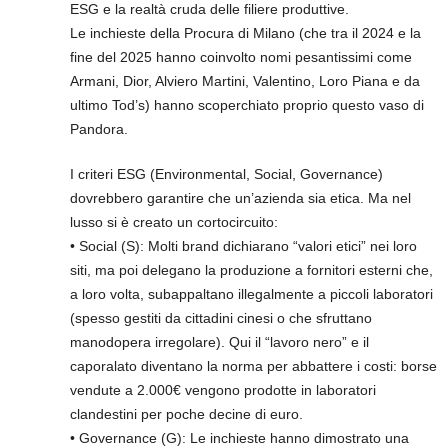
ESG e la realtà cruda delle filiere produttive.
Le inchieste della Procura di Milano (che tra il 2024 e la
fine del 2025 hanno coinvolto nomi pesantissimi come
Armani, Dior, Alviero Martini, Valentino, Loro Piana e da
ultimo Tod’s) hanno scoperchiato proprio questo vaso di
Pandora.
I criteri ESG (Environmental, Social, Governance)
dovrebbero garantire che un’azienda sia etica. Ma nel
lusso si è creato un cortocircuito:
• Social (S): Molti brand dichiarano “valori etici” nei loro
siti, ma poi delegano la produzione a fornitori esterni che,
a loro volta, subappaltano illegalmente a piccoli laboratori
(spesso gestiti da cittadini cinesi o che sfruttano
manodopera irregolare). Qui il “lavoro nero” e il
caporalato diventano la norma per abbattere i costi: borse
vendute a 2.000€ vengono prodotte in laboratori
clandestini per poche decine di euro.
• Governance (G): Le inchieste hanno dimostrato una