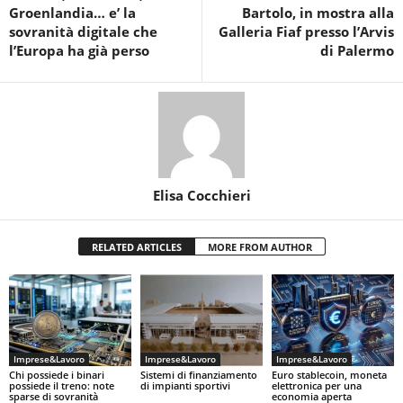
Groenlandia… e’ la
Bartolo, in mostra alla
sovranità digitale che
Galleria Fiaf presso l’Arvis
l’Europa ha già perso
di Palermo
Elisa Cocchieri
RELATED ARTICLES
MORE FROM AUTHOR
Imprese&Lavoro
Imprese&Lavoro
Imprese&Lavoro
Chi possiede i binari
Sistemi di finanziamento
Euro stablecoin, moneta
possiede il treno: note
di impianti sportivi
elettronica per una
sparse di sovranità
economia aperta