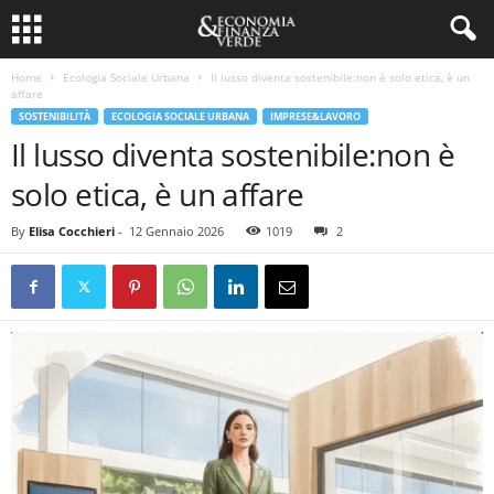
Home
Ecologia Sociale Urbana
Il lusso diventa sostenibile:non è solo etica, è un
affare
SOSTENIBILITÀ
ECOLOGIA SOCIALE URBANA
IMPRESE&LAVORO
Il lusso diventa sostenibile:non è
solo etica, è un affare
By
Elisa Cocchieri
-
12 Gennaio 2026
1019
2