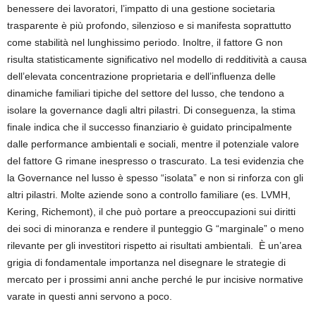
benessere dei lavoratori, l’impatto di una gestione societaria
trasparente è più profondo, silenzioso e si manifesta soprattutto
come stabilità nel lunghissimo periodo.
Inoltre,
il
fattore G
non
risulta statisticamente significativo nel modello di redditività a causa
dell’elevata concentrazione proprietaria e dell’influenza delle
dinamiche familiari tipiche del settore del lusso, che tendono a
isolare la governance dagli altri pilastri. Di conseguenza, la stima
finale indica che il successo finanziario è guidato principalmente
dalle performance ambientali e sociali, mentre il potenziale valore
del fattore G rimane inespresso o trascurato
. La
tesi evidenzia che
la Governance nel lusso è spesso “isolata” e non si rinforza con gli
altri pilastri. Molte aziende sono a controllo familiare (es. LVMH,
Kering, Richemont), il che può portare a preoccupazioni sui diritti
dei soci di minoranza e rendere il punteggio G “marginale” o meno
rilevante per gli investitori rispetto ai risultati ambientali.
È un’area
grigia di fondamentale importanza nel disegnare le strategie di
mercato per i prossimi anni anche perché le pur incisive normative
varate in questi anni servono a poco.