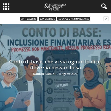
ART GALLERY
BANCAVERDE
EDUCAZIONE FINANZIARIA
Conto di base, che vi sia ognun lo dice,
dove sia nessun lo sa
Daniele Corsini
-
8 Agosto 2026