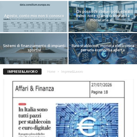
Chi possiede i binari possiede il
Agosto, conto mio non ti conosco
treno: note sparse di sovranità
monetaria al...
Sistemi di finanziamento di impianti
Euro stablecoin, moneta elettronica
sportivi
per una economia aperta
IMPRESE&LAVORO
Home
Imprese&Lavoro