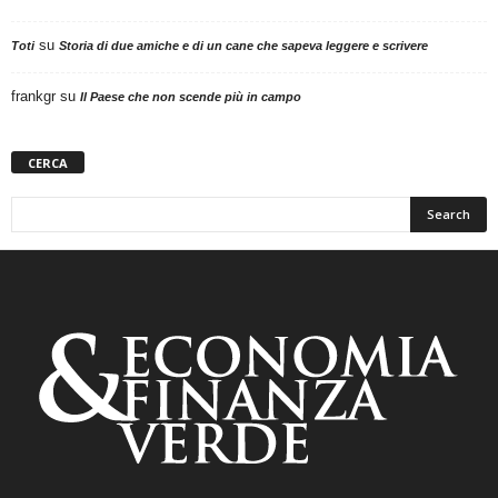
su
Toti
Storia di due amiche e di un cane che sapeva leggere e scrivere
frankgr
su
Il Paese che non scende più in campo
CERCA