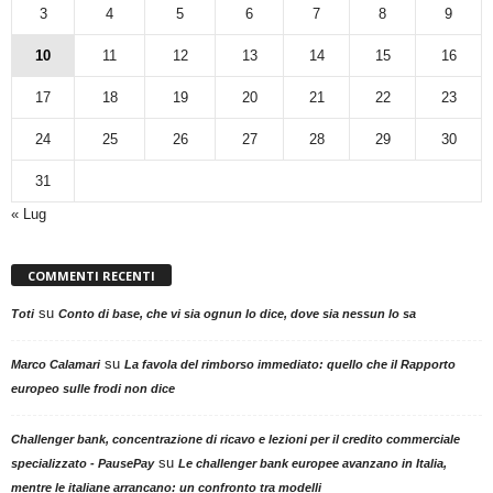
3
4
5
6
7
8
9
10
11
12
13
14
15
16
17
18
19
20
21
22
23
24
25
26
27
28
29
30
31
« Lug
COMMENTI RECENTI
su
Toti
Conto di base, che vi sia ognun lo dice, dove sia nessun lo sa
su
Marco Calamari
La favola del rimborso immediato: quello che il Rapporto
europeo sulle frodi non dice
Challenger bank, concentrazione di ricavo e lezioni per il credito commerciale
su
specializzato - PausePay
Le challenger bank europee avanzano in Italia,
mentre le italiane arrancano: un confronto tra modelli