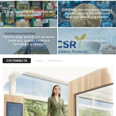
EUR.BANK, non una nuova moneta
Italian Sounding e protezione del
digitale, ma una infrastruttura
consumatore
interoperabile di pagamento
Fattoria degli animali 2.0: un nuovo
Leviatano, quando Finanza e
CSR, la netta vittoria della lista n. 2
Tecnologia si alleano?
SOSTENIBILITÀ
Home
Sostenibilità