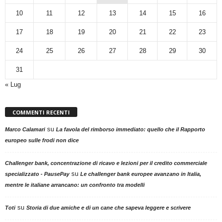
10
11
12
13
14
15
16
17
18
19
20
21
22
23
24
25
26
27
28
29
30
31
« Lug
COMMENTI RECENTI
su
Marco Calamari
La favola del rimborso immediato: quello che il Rapporto
europeo sulle frodi non dice
Challenger bank, concentrazione di ricavo e lezioni per il credito commerciale
su
specializzato - PausePay
Le challenger bank europee avanzano in Italia,
mentre le italiane arrancano: un confronto tra modelli
su
Toti
Storia di due amiche e di un cane che sapeva leggere e scrivere