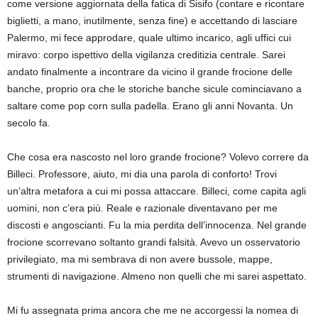
come versione aggiornata della fatica di Sisifo (contare e ricontare
biglietti, a mano, inutilmente, senza fine) e accettando di lasciare
Palermo, mi fece approdare, quale ultimo incarico, agli uffici cui
miravo: corpo ispettivo della vigilanza creditizia centrale. Sarei
andato finalmente a incontrare da vicino il grande frocione delle
banche, proprio ora che le storiche banche sicule cominciavano a
saltare come pop corn sulla padella. Erano gli anni Novanta. Un
secolo fa.
Che cosa era nascosto nel loro grande frocione? Volevo correre da
Billeci. Professore, aiuto, mi dia una parola di conforto! Trovi
un’altra metafora a cui mi possa attaccare. Billeci, come capita agli
uomini, non c’era più. Reale e razionale diventavano per me
discosti e angoscianti. Fu la mia perdita dell’innocenza. Nel grande
frocione scorrevano soltanto grandi falsità. Avevo un osservatorio
privilegiato, ma mi sembrava di non avere bussole, mappe,
strumenti di navigazione. Almeno non quelli che mi sarei aspettato.
Mi fu assegnata prima ancora che me ne accorgessi la nomea di