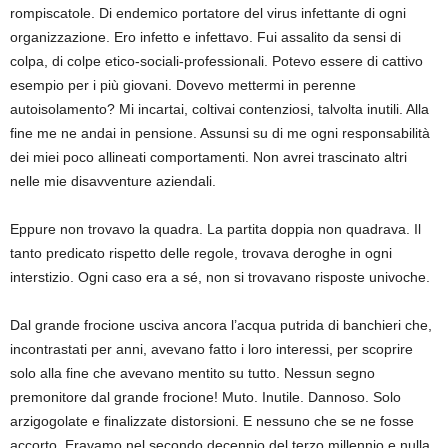
rompiscatole. Di endemico portatore del virus infettante di ogni
organizzazione. Ero infetto e infettavo. Fui assalito da sensi di
colpa, di colpe etico-sociali-professionali. Potevo essere di cattivo
esempio per i più giovani. Dovevo mettermi in perenne
autoisolamento? Mi incartai, coltivai contenziosi, talvolta inutili. Alla
fine me ne andai in pensione. Assunsi su di me ogni responsabilità
dei miei poco allineati comportamenti. Non avrei trascinato altri
nelle mie disavventure aziendali.
Eppure non trovavo la quadra. La partita doppia non quadrava. Il
tanto predicato rispetto delle regole, trovava deroghe in ogni
interstizio. Ogni caso era a sé, non si trovavano risposte univoche.
Dal grande frocione usciva ancora l’acqua putrida di banchieri che,
incontrastati per anni, avevano fatto i loro interessi, per scoprire
solo alla fine che avevano mentito su tutto. Nessun segno
premonitore dal grande frocione! Muto. Inutile. Dannoso. Solo
arzigogolate e finalizzate distorsioni. E nessuno che se ne fosse
accorto. Eravamo nel secondo decennio del terzo millennio e nulla