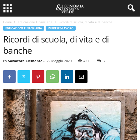
Home
Educazione Finanziaria
Ricordi di scuola, di vita e di banche
EDUCAZIONE FINANZIARIA
IMPRESE&LAVORO
Ricordi di scuola, di vita e di
banche
By
Salvatore Clemente
-
22 Maggio 2020
4211
7