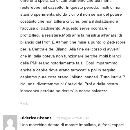
offre una speranza di cambiamento che altrimenti
resterebbe nel cassetto. In questo periodo, molti di noi
stanno sperimentando da vicino il non sense del potere
costituito che non tollera critiche, pena il disfattismo e
l’accusa di tradimento. A questo serve ricordare il
prof.Billeci, a resistere.Molti anni fa mi istrui all’analisi di
bilancio dal Prof. E.Altman che mise a punto lo Zed-score
per la Centrale dei Bilanci. Alla fine del corso ci avverti’
che in Italia poteva non funzionare perche’ molti bilanci
delle PMI erano notoriamente falsi. Cosi’ imparammo
anche a capire dove erano taroccati e poi in seguito
capimmo pure cosa erano i bilanci bancari. Tutto inutile ?
No, anzi diventammo piu’ bravi del Prof.e dalla nostra
innocenza perduta ne derivo’ la nostra salvezza.
Reply
Ulderico Bisconti
23 Maggio 2020 At 7:43
Una macchina dotata di motore imballato, di freni capaci