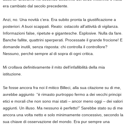
era cambiato dal secolo precedente.
Anzi, no. Una novità c’era. Era subito pronta la giustificazione a
posteriori. A buoi scappati. Reato: ostacolo all’attività di vigilanza.
Informazioni false, ripetute e gigantesche. Esplosive. Nulla da fare.
Banche fallite, quattrini sperperati. Processate il grande frocione! E
domande inutili, senza risposta: chi controlla il controllore?
Nessuno, perché sempre al di sopra di ogni critica.
Mi crollava definitivamente il mito dell’infallibilità della mia
istituzione.
Se fosse ancora fra noi il mitico Billeci, alla sua citazione su di me,
avrebbe aggiunto “è rimasto purtroppo fermo a dei vecchi principi
etici e morali che non sono mai stati – ancor meno oggi – dei valori
aggiunti. Un illuso. Ma nessuno è perfetto!” Sarebbe stato su di me
ancora una volta netto e solo minimamente concessivo, secondo la
sua chiave di osservazione del mondo. Era pur sempre una