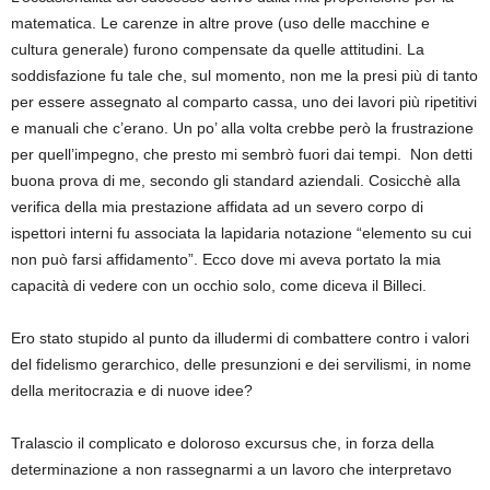
matematica. Le carenze in altre prove (uso delle macchine e
cultura generale) furono compensate da quelle attitudini. La
soddisfazione fu tale che, sul momento, non me la presi più di tanto
per essere assegnato al comparto cassa, uno dei lavori più ripetitivi
e manuali che c’erano. Un po’ alla volta crebbe però la frustrazione
per quell’impegno, che presto mi sembrò fuori dai tempi. Non detti
buona prova di me, secondo gli standard aziendali. Cosicchè alla
verifica della mia prestazione affidata ad un severo corpo di
ispettori interni fu associata la lapidaria notazione “elemento su cui
non può farsi affidamento”. Ecco dove mi aveva portato la mia
capacità di vedere con un occhio solo, come diceva il Billeci.
Ero stato stupido al punto da illudermi di combattere contro i valori
del fidelismo gerarchico, delle presunzioni e dei servilismi, in nome
della meritocrazia e di nuove idee?
Tralascio il complicato e doloroso excursus che, in forza della
determinazione a non rassegnarmi a un lavoro che interpretavo