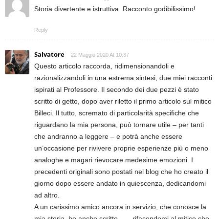
Storia divertente e istruttiva. Racconto godibilissimo!
Reply
Salvatore
22 Maggio 2020 At 10:37
Questo articolo raccorda, ridimensionandoli e
razionalizzandoli in una estrema sintesi, due miei racconti
ispirati al Professore. Il secondo dei due pezzi è stato
scritto di getto, dopo aver riletto il primo articolo sul mitico
Billeci. Il tutto, scremato di particolarità specifiche che
riguardano la mia persona, può tornare utile – per tanti
che andranno a leggere – e potrà anche essere
un’occasione per rivivere proprie esperienze più o meno
analoghe e magari rievocare medesime emozioni. I
precedenti originali sono postati nel blog che ho creato il
giorno dopo essere andato in quiescenza, dedicandomi
ad altro.
A un carissimo amico ancora in servizio, che conosce la
mia storia, ho anche scritto ….. rifacendomi al mitico che