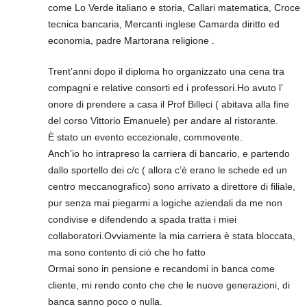
come Lo Verde italiano e storia, Callari matematica, Croce
tecnica bancaria, Mercanti inglese Camarda diritto ed
economia, padre Martorana religione .
Trent’anni dopo il diploma ho organizzato una cena tra
compagni e relative consorti ed i professori.Ho avuto l’
onore di prendere a casa il Prof Billeci ( abitava alla fine
del corso Vittorio Emanuele) per andare al ristorante.
È stato un evento eccezionale, commovente.
Anch’io ho intrapreso la carriera di bancario, e partendo
dallo sportello dei c/c ( allora c’è erano le schede ed un
centro meccanografico) sono arrivato a direttore di filiale,
pur senza mai piegarmi a logiche aziendali da me non
condivise e difendendo a spada tratta i miei
collaboratori.Ovviamente la mia carriera è stata bloccata,
ma sono contento di ciò che ho fatto
Ormai sono in pensione e recandomi in banca come
cliente, mi rendo conto che che le nuove generazioni, di
banca sanno poco o nulla.