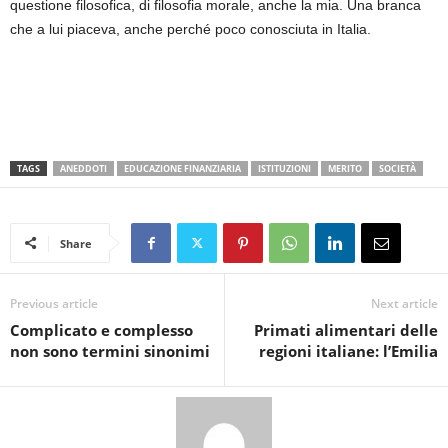
questione filosofica, di filosofia morale, anche la mia. Una branca
che a lui piaceva, anche perché poco conosciuta in Italia.
TAGS
ANEDDOTI
EDUCAZIONE FINANZIARIA
ISTITUZIONI
MERITO
SOCIETÀ
Share
Previous article
Next article
Complicato e complesso
Primati alimentari delle
non sono termini sinonimi
regioni italiane: l’Emilia