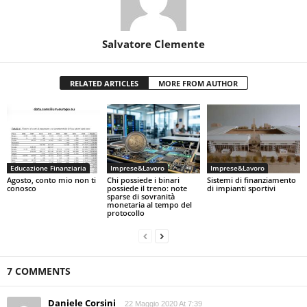
Salvatore Clemente
RELATED ARTICLES
MORE FROM AUTHOR
Educazione Finanziaria
Imprese&Lavoro
Imprese&Lavoro
Agosto, conto mio non ti
Chi possiede i binari
Sistemi di finanziamento
conosco
possiede il treno: note
di impianti sportivi
sparse di sovranità
monetaria al tempo del
protocollo
7 COMMENTS
Daniele Corsini
22 Maggio 2020 At 7:39