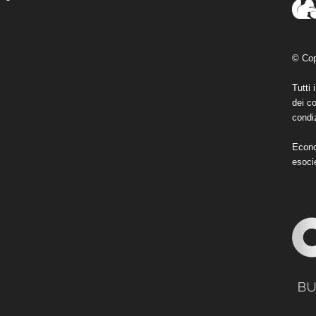
© Cop
Tutti 
dei co
condiz
Econo
esoci