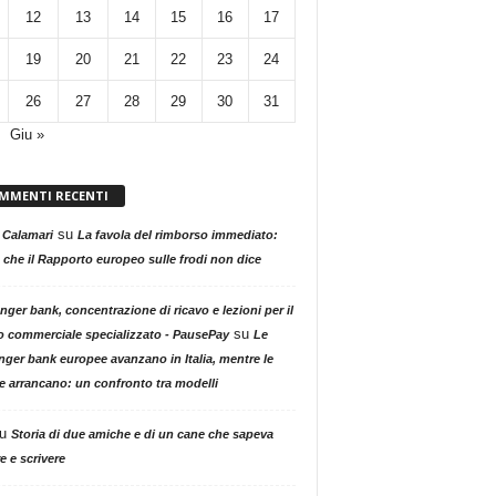
12
13
14
15
16
17
19
20
21
22
23
24
26
27
28
29
30
31
Giu »
MMENTI RECENTI
su
 Calamari
La favola del rimborso immediato:
 che il Rapporto europeo sulle frodi non dice
nger bank, concentrazione di ricavo e lezioni per il
su
o commerciale specializzato - PausePay
Le
nger bank europee avanzano in Italia, mentre le
ne arrancano: un confronto tra modelli
u
Storia di due amiche e di un cane che sapeva
e e scrivere