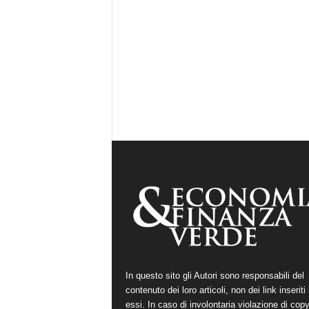
In questo sito gli Autori sono responsabili del
contenuto dei loro articoli, non dei link inseriti 
essi. In caso di involontaria violazione di copy