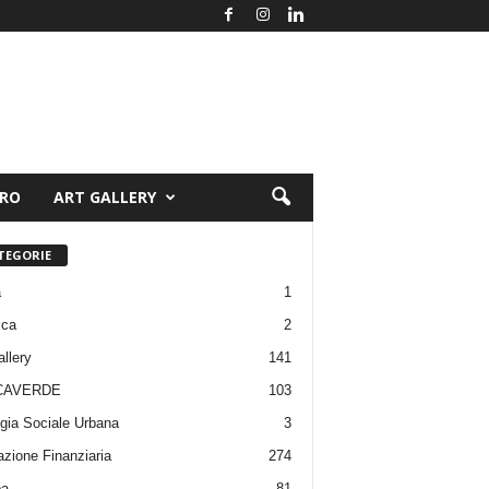
ORO
ART GALLERY
TEGORIE
a
1
ica
2
allery
141
CAVERDE
103
gia Sociale Urbana
3
zione Finanziaria
274
pa
81