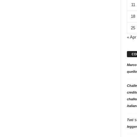
11
18
25
« Apr
CO
Marco
quello
Challe
credit
challe
italia
s
Toti
legger