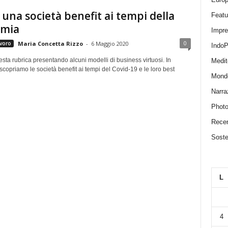
i una società benefit ai tempi della
Featu
mia
Impr
0
voro
Maria Concetta Rizzo
-
6 Maggio 2020
IndoP
ta rubrica presentando alcuni modelli di business virtuosi. In
Medit
 scopriamo le società benefit ai tempi del Covid-19 e le loro best
Mond
Narra
Photo
Recen
Sosten
L
4