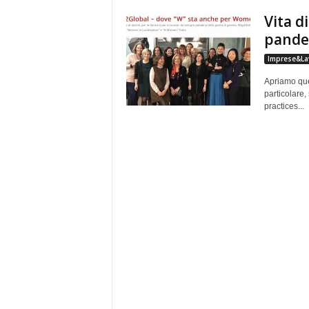
e
Vita d
pande
Imprese&La
Apriamo ques
particolare,
practices...