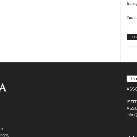
frank
s
Toti
CE
In 
ASSO
ISTI
ASSO
info 
in
right,