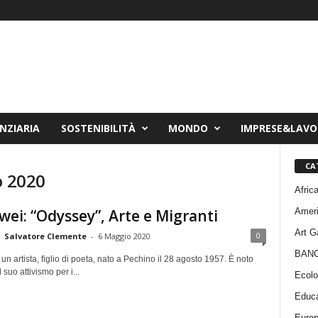
NZIARIA
SOSTENIBILITÀ
MONDO
IMPRESE&LAV
CA
o 2020
Afric
Amer
wei: “Odyssey”, Arte e Migranti
Art G
0
Salvatore Clemente
-
6 Maggio 2020
BAN
un artista, figlio di poeta, nato a Pechino il 28 agosto 1957. È noto
 suo attivismo per i...
Ecolo
Educa
Euro