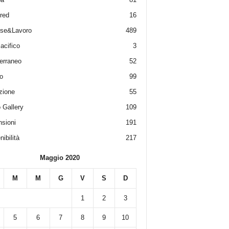
red
16
ese&Lavoro
489
acifico
3
erraneo
52
o
99
zione
55
 Gallery
109
sioni
191
ibilità
217
Maggio 2020
M
M
G
V
S
D
1
2
3
5
6
7
8
9
10