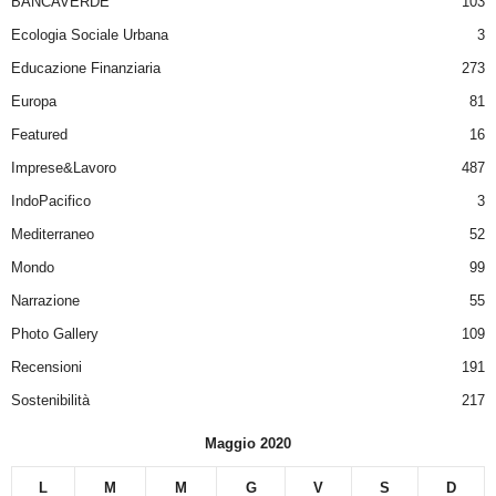
BANCAVERDE
103
Ecologia Sociale Urbana
3
Educazione Finanziaria
273
Europa
81
Featured
16
Imprese&Lavoro
487
IndoPacifico
3
Mediterraneo
52
Mondo
99
Narrazione
55
Photo Gallery
109
Recensioni
191
Sostenibilità
217
Maggio 2020
L
M
M
G
V
S
D