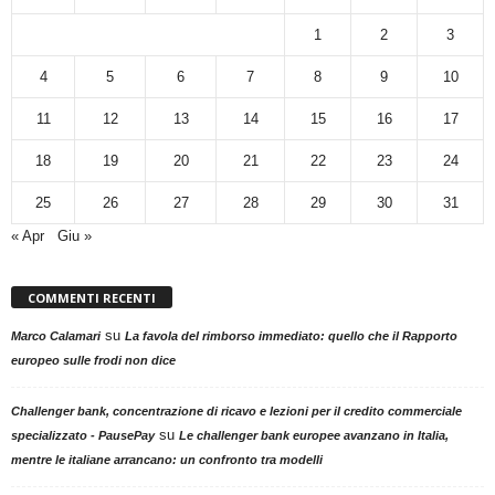
1
2
3
4
5
6
7
8
9
10
11
12
13
14
15
16
17
18
19
20
21
22
23
24
25
26
27
28
29
30
31
« Apr
Giu »
COMMENTI RECENTI
su
Marco Calamari
La favola del rimborso immediato: quello che il Rapporto
europeo sulle frodi non dice
Challenger bank, concentrazione di ricavo e lezioni per il credito commerciale
su
specializzato - PausePay
Le challenger bank europee avanzano in Italia,
mentre le italiane arrancano: un confronto tra modelli