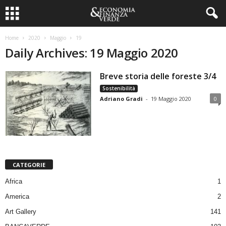
Home
2020
Maggio
19
Daily Archives: 19 Maggio 2020
Breve storia delle foreste 3/4
Sostenibilità
Adriano Gradi
-
19 Maggio 2020
0
CATEGORIE
Africa
1
America
2
Art Gallery
141