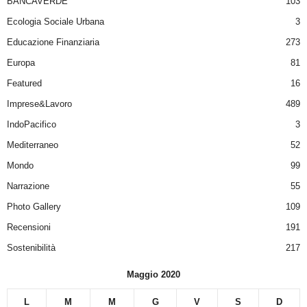
BANCAVERDE
103
Ecologia Sociale Urbana
3
Educazione Finanziaria
273
Europa
81
Featured
16
Imprese&Lavoro
489
IndoPacifico
3
Mediterraneo
52
Mondo
99
Narrazione
55
Photo Gallery
109
Recensioni
191
Sostenibilità
217
Maggio 2020
L
M
M
G
V
S
D