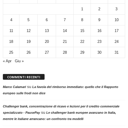
1
2
3
4
5
6
7
8
9
10
11
12
13
14
15
16
17
18
19
20
21
22
23
24
25
26
27
28
29
30
31
« Apr
Giu »
COMMENTI RECENTI
su
Marco Calamari
La favola del rimborso immediato: quello che il Rapporto
europeo sulle frodi non dice
Challenger bank, concentrazione di ricavo e lezioni per il credito commerciale
su
specializzato - PausePay
Le challenger bank europee avanzano in Italia,
mentre le italiane arrancano: un confronto tra modelli