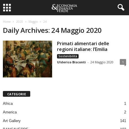
Home
2020
Maggio
24
Daily Archives: 24 Maggio 2020
Primati alimentari delle
regioni italiane: l’Emilia
Sostenibilità
Ulderico Bisconti
-
24 Maggio 2020
1
CATEGORIE
Africa
1
America
2
Art Gallery
141