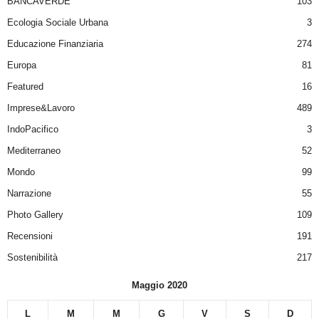
BANCAVERDE
103
Ecologia Sociale Urbana
3
Educazione Finanziaria
274
Europa
81
Featured
16
Imprese&Lavoro
489
IndoPacifico
3
Mediterraneo
52
Mondo
99
Narrazione
55
Photo Gallery
109
Recensioni
191
Sostenibilità
217
Maggio 2020
L
M
M
G
V
S
D