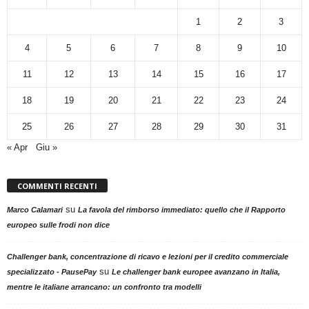
1
2
3
4
5
6
7
8
9
10
11
12
13
14
15
16
17
18
19
20
21
22
23
24
25
26
27
28
29
30
31
« Apr
Giu »
COMMENTI RECENTI
su
Marco Calamari
La favola del rimborso immediato: quello che il Rapporto
europeo sulle frodi non dice
Challenger bank, concentrazione di ricavo e lezioni per il credito commerciale
su
specializzato - PausePay
Le challenger bank europee avanzano in Italia,
mentre le italiane arrancano: un confronto tra modelli