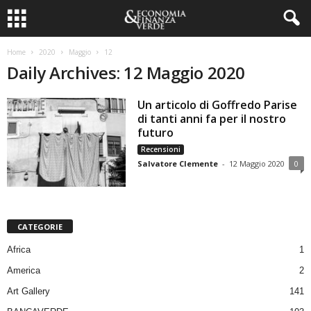
Home
2020
Maggio
12
Daily Archives: 12 Maggio 2020
Un articolo di Goffredo Parise
di tanti anni fa per il nostro
futuro
Recensioni
Salvatore Clemente
-
12 Maggio 2020
0
CATEGORIE
Africa
1
America
2
Art Gallery
141