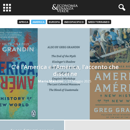
AFRICA
AMERICA
EUROPA
INDOPACIFICO
MEDITERRANEO
C’è l’America e l’América, l’accento che
discerne
Mario Mancini
-
21 Maggio 2025