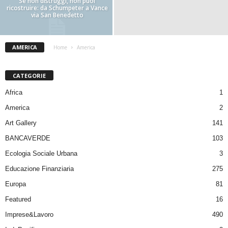
Se non distruggi, non puoi
ricostruire: da Schumpeter a Vance
via San Benedetto
AMERICA
Home
America
CATEGORIE
Africa
1
America
2
Art Gallery
141
BANCAVERDE
103
Ecologia Sociale Urbana
3
Educazione Finanziaria
275
Europa
81
Featured
16
Imprese&Lavoro
490