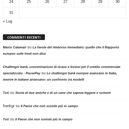
24
25
26
27
28
29
30
31
« Lug
COMMENTI RECENTI
su
Marco Calamari
La favola del rimborso immediato: quello che il Rapporto
europeo sulle frodi non dice
Challenger bank, concentrazione di ricavo e lezioni per il credito commerciale
su
specializzato - PausePay
Le challenger bank europee avanzano in Italia,
mentre le italiane arrancano: un confronto tra modelli
su
Toti
Storia di due amiche e di un cane che sapeva leggere e scrivere
frankgr
su
Il Paese che non scende più in campo
su
Toti
Il Paese che non scende più in campo