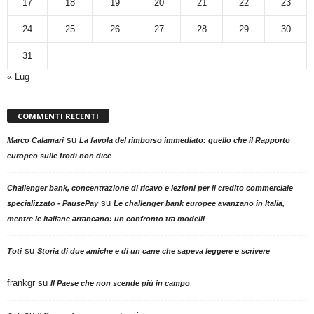
17
18
19
20
21
22
23
24
25
26
27
28
29
30
31
« Lug
COMMENTI RECENTI
su
Marco Calamari
La favola del rimborso immediato: quello che il Rapporto
europeo sulle frodi non dice
Challenger bank, concentrazione di ricavo e lezioni per il credito commerciale
su
specializzato - PausePay
Le challenger bank europee avanzano in Italia,
mentre le italiane arrancano: un confronto tra modelli
su
Toti
Storia di due amiche e di un cane che sapeva leggere e scrivere
frankgr
su
Il Paese che non scende più in campo