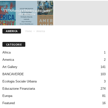
C’è l’America e l’América, l’accento
che discerne
AMERICA
Home
America
CATEGORIE
Africa
1
America
2
Art Gallery
141
BANCAVERDE
103
Ecologia Sociale Urbana
3
Educazione Finanziaria
274
Europa
81
Featured
16