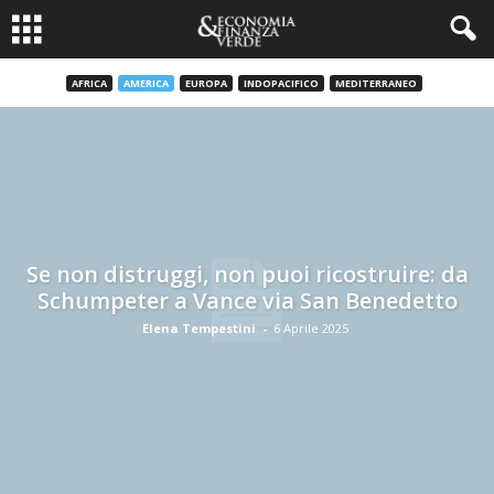
AFRICA
AMERICA
EUROPA
INDOPACIFICO
MEDITERRANEO
Se non distruggi, non puoi ricostruire: da
Schumpeter a Vance via San Benedetto
Elena Tempestini
-
6 Aprile 2025