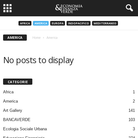
AFRICA
AMERICA
EUROPA
INDOPACIFICO
MEDITERRANEO
AMERICA
Home
America
No posts to display
CATEGORIE
Africa
1
America
2
Art Gallery
141
BANCAVERDE
103
Ecologia Sociale Urbana
3