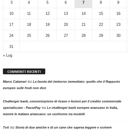
3
4
5
6
7
8
9
10
11
12
13
14
15
16
17
18
19
20
21
22
23
24
25
26
27
28
29
30
31
« Lug
COMMENTI RECENTI
su
Marco Calamari
La favola del rimborso immediato: quello che il Rapporto
europeo sulle frodi non dice
Challenger bank, concentrazione di ricavo e lezioni per il credito commerciale
su
specializzato - PausePay
Le challenger bank europee avanzano in Italia,
mentre le italiane arrancano: un confronto tra modelli
su
Toti
Storia di due amiche e di un cane che sapeva leggere e scrivere