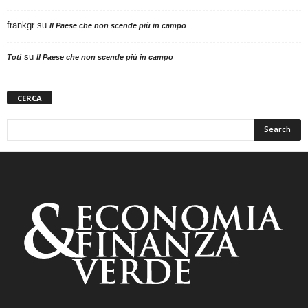
frankgr
su
Il Paese che non scende più in campo
su
Toti
Il Paese che non scende più in campo
CERCA