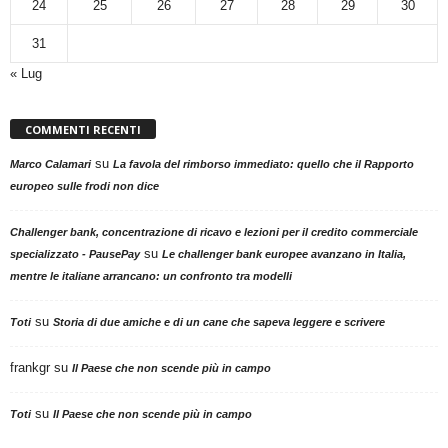
24
25
26
27
28
29
30
31
« Lug
COMMENTI RECENTI
su
Marco Calamari
La favola del rimborso immediato: quello che il Rapporto
europeo sulle frodi non dice
Challenger bank, concentrazione di ricavo e lezioni per il credito commerciale
su
specializzato - PausePay
Le challenger bank europee avanzano in Italia,
mentre le italiane arrancano: un confronto tra modelli
su
Toti
Storia di due amiche e di un cane che sapeva leggere e scrivere
frankgr
su
Il Paese che non scende più in campo
su
Toti
Il Paese che non scende più in campo