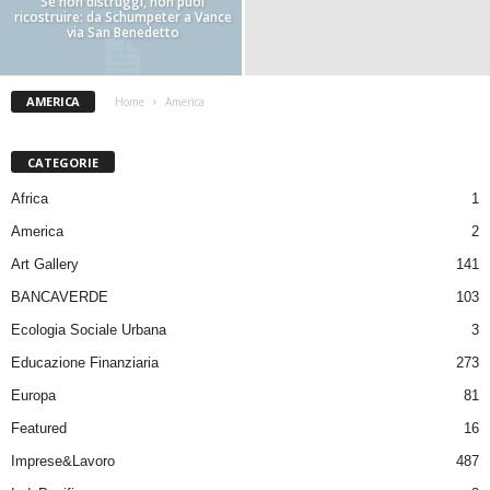
Se non distruggi, non puoi
ricostruire: da Schumpeter a Vance
via San Benedetto
AMERICA
Home
America
CATEGORIE
Africa
1
America
2
Art Gallery
141
BANCAVERDE
103
Ecologia Sociale Urbana
3
Educazione Finanziaria
273
Europa
81
Featured
16
Imprese&Lavoro
487