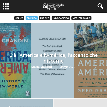
AFRICA
AMERICA
EUROPA
INDOPACIFICO
MEDITERRANEO
C’è l’America e l’América, l’accento che
discerne
Mario Mancini
-
21 Maggio 2025