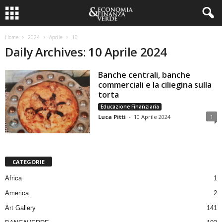
Home
2024
Aprile
10
Daily Archives: 10 Aprile 2024
Banche centrali, banche
commerciali e la ciliegina sulla
torta
Educazione Finanziaria
Luca Pitti
-
10 Aprile 2024
1
CATEGORIE
Africa
1
America
2
Art Gallery
141