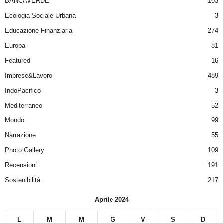
BANCAVERDE
103
Ecologia Sociale Urbana
3
Educazione Finanziaria
274
Europa
81
Featured
16
Imprese&Lavoro
489
IndoPacifico
3
Mediterraneo
52
Mondo
99
Narrazione
55
Photo Gallery
109
Recensioni
191
Sostenibilità
217
Aprile 2024
L
M
M
G
V
S
D