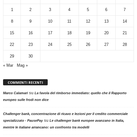
1
2
3
4
5
6
7
8
9
10
11
12
13
14
15
16
17
18
19
20
21
22
23
24
25
26
27
28
29
30
« Mar
Mag »
COMMENTI RECENTI
su
Marco Calamari
La favola del rimborso immediato: quello che il Rapporto
europeo sulle frodi non dice
Challenger bank, concentrazione di ricavo e lezioni per il credito commerciale
su
specializzato - PausePay
Le challenger bank europee avanzano in Italia,
mentre le italiane arrancano: un confronto tra modelli