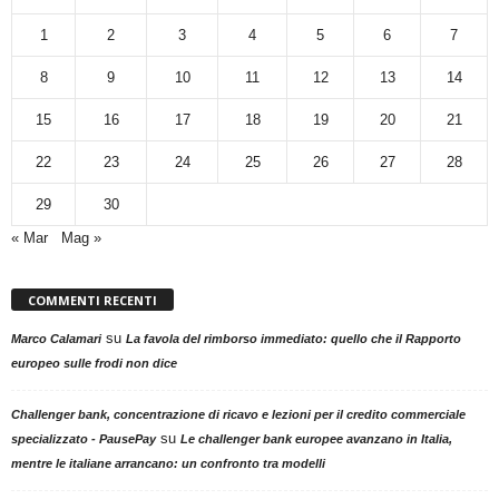
1
2
3
4
5
6
7
8
9
10
11
12
13
14
15
16
17
18
19
20
21
22
23
24
25
26
27
28
29
30
« Mar
Mag »
COMMENTI RECENTI
su
Marco Calamari
La favola del rimborso immediato: quello che il Rapporto
europeo sulle frodi non dice
Challenger bank, concentrazione di ricavo e lezioni per il credito commerciale
su
specializzato - PausePay
Le challenger bank europee avanzano in Italia,
mentre le italiane arrancano: un confronto tra modelli