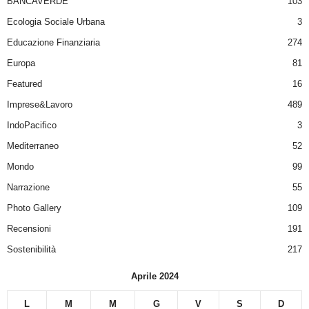
BANCAVERDE
103
Ecologia Sociale Urbana
3
Educazione Finanziaria
274
Europa
81
Featured
16
Imprese&Lavoro
489
IndoPacifico
3
Mediterraneo
52
Mondo
99
Narrazione
55
Photo Gallery
109
Recensioni
191
Sostenibilità
217
Aprile 2024
L
M
M
G
V
S
D