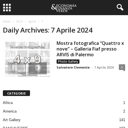
Home
2024
Aprile
7
Daily Archives: 7 Aprile 2024
Mostra fotografica “Quattro x
nove” – Galleria Fiaf presso
ARVIS di Palermo
Photo Gallery
Salvatore Clemente
-
7 Aprile 2024
0
CATEGORIE
Africa
1
America
2
Art Gallery
141