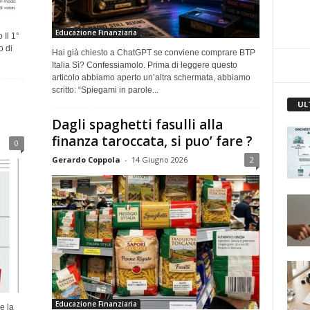
Educazione Finanziaria
 Il 1°
o di
Hai già chiesto a ChatGPT se conviene comprare BTP
Italia Sì? Confessiamolo. Prima di leggere questo
articolo abbiamo aperto un’altra schermata, abbiamo
scritto: “Spiegami in parole...
UL
Dagli spaghetti fasulli alla
finanza taroccata, si puo’ fare ?
0
Gerardo Coppola
-
14 Giugno 2026
2
Educazione Finanziaria
e la