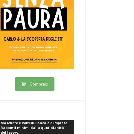
Compralo
Maschere e Volti di Banca e d’Impresa.
Racconti minimi dalla quotidianità
del lavoro.