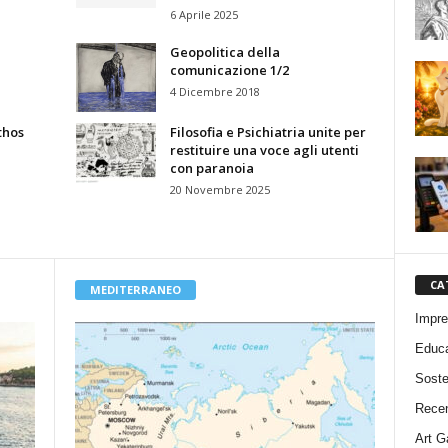
6 Aprile 2025
Geopolitica della
comunicazione 1/2
4 Dicembre 2018
thos
Filosofia e Psichiatria unite per
restituire una voce agli utenti
con paranoia
20 Novembre 2025
CA
MEDITERRANEO
Impr
Educa
Sosten
Recen
Art G