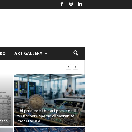
ORO
ART GALLERY
Chi possiede i binari possiede il
treno: note sparse di sovranità
osco
monetaria al...