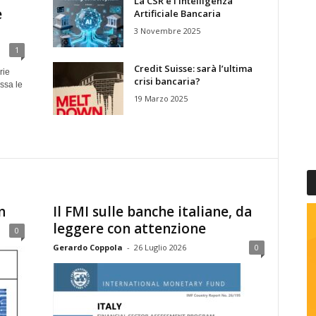
La CSR e l’Intelligenza
e
Artificiale Bancaria
3 Novembre 2025
1
Credit Suisse: sarà l’ultima
rie
crisi bancaria?
essa le
19 Marzo 2025
n
Il FMI sulle banche italiane, da
leggere con attenzione
0
Gerardo Coppola
-
26 Luglio 2026
0