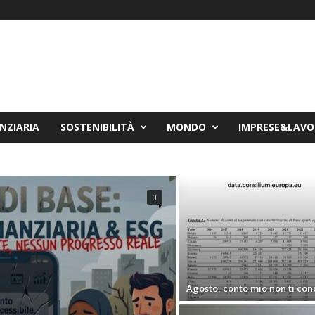
NZIARIA
SOSTENIBILITÀ
MONDO
IMPRESE&LAV
he scendono
0
Agosto, conto mio non ti con