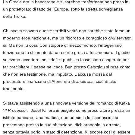
La Grecia era in bancarotta e si sarebbe trasformata ben preso in
un protettorato di fatto dell’Europa, sotto la stretta sorveglianza
della Troika.
Chi aveva scovato queste terribili verità non sarebbe stato forse un
moderno eroe nazionale, ma un rigoroso e coraggioso
civil servant
,
sì. Ma non fu così. Con stupore di mezzo mondo, l’integerrimo
funzionario fu chiamato da una corte greca a testimoniare. I giudici
volevano accertare, se il deficit pubblico fosse stato esagerato per
far precipitare il paese nel caos. Ben presto Georgiou si rese conto
che non era testimone, ma imputato. L’accusa mossa dal
procuratore finanziario di Atene era di
anakretis,
cioè di alto
tradimento.
Si stava assistendo a una rinnovata versione del romanzo di Kafka
“
Il Processo”
. Josef K. era impiegato come procuratore presso un
istituto bancario. Una mattina, due uomini a lui sconosciuti si
presentano presso la sua abitazione, dichiarandolo in arresto,
senza tuttavia porlo in stato di detenzione. K. scopre così di essere