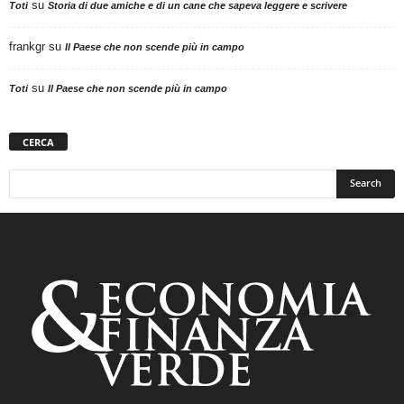
su
Toti
Storia di due amiche e di un cane che sapeva leggere e scrivere
frankgr
su
Il Paese che non scende più in campo
su
Toti
Il Paese che non scende più in campo
CERCA