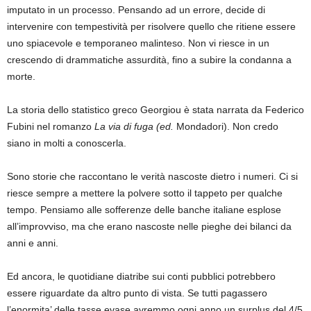
imputato in un processo. Pensando ad un errore, decide di
intervenire con tempestività per risolvere quello che ritiene essere
uno spiacevole e temporaneo malinteso. Non vi riesce in un
crescendo di drammatiche assurdità, fino a subire la condanna a
morte.
La storia dello statistico greco Georgiou è stata narrata da Federico
Fubini nel romanzo
La via di fuga (ed.
Mondadori). Non credo
siano in molti a conoscerla.
Sono storie che raccontano le verità nascoste dietro i numeri. Ci si
riesce sempre a mettere la polvere sotto il tappeto per qualche
tempo. Pensiamo alle sofferenze delle banche italiane esplose
all’improvviso, ma che erano nascoste nelle pieghe dei bilanci da
anni e anni.
Ed ancora, le quotidiane diatribe sui conti pubblici potrebbero
essere riguardate da altro punto di vista. Se tutti pagassero
l’enormita’ delle tasse evase avremmo ogni anno un surplus del 4/5