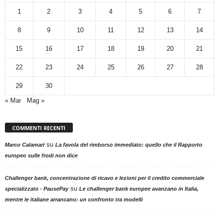
1
2
3
4
5
6
7
8
9
10
11
12
13
14
15
16
17
18
19
20
21
22
23
24
25
26
27
28
29
30
« Mar
Mag »
COMMENTI RECENTI
su
Marco Calamari
La favola del rimborso immediato: quello che il Rapporto
europeo sulle frodi non dice
Challenger bank, concentrazione di ricavo e lezioni per il credito commerciale
su
specializzato - PausePay
Le challenger bank europee avanzano in Italia,
mentre le italiane arrancano: un confronto tra modelli