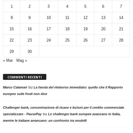
1
2
3
4
5
6
7
8
9
10
11
12
13
14
15
16
17
18
19
20
21
22
23
24
25
26
27
28
29
30
« Mar
Mag »
COMMENTI RECENTI
su
Marco Calamari
La favola del rimborso immediato: quello che il Rapporto
europeo sulle frodi non dice
Challenger bank, concentrazione di ricavo e lezioni per il credito commerciale
su
specializzato - PausePay
Le challenger bank europee avanzano in Italia,
mentre le italiane arrancano: un confronto tra modelli