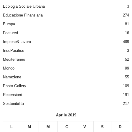
Ecologia Sociale Urbana
3
Educazione Finanziaria
274
Europa
81
Featured
16
Imprese&Lavoro
489
IndoPacifico
3
Mediterraneo
52
Mondo
99
Narrazione
55
Photo Gallery
109
Recensioni
191
Sostenibilità
217
Aprile 2019
L
M
M
G
V
S
D