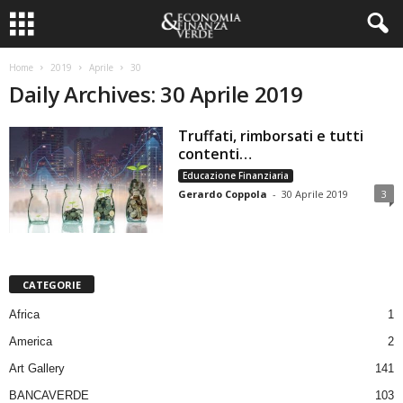
Home
2019
Aprile
30
Daily Archives: 30 Aprile 2019
Truffati, rimborsati e tutti
contenti…
Educazione Finanziaria
Gerardo Coppola
-
30 Aprile 2019
3
CATEGORIE
Africa
1
America
2
Art Gallery
141
BANCAVERDE
103