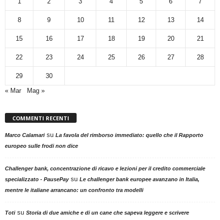
1
2
3
4
5
6
7
8
9
10
11
12
13
14
15
16
17
18
19
20
21
22
23
24
25
26
27
28
29
30
« Mar
Mag »
COMMENTI RECENTI
su
Marco Calamari
La favola del rimborso immediato: quello che il Rapporto
europeo sulle frodi non dice
Challenger bank, concentrazione di ricavo e lezioni per il credito commerciale
su
specializzato - PausePay
Le challenger bank europee avanzano in Italia,
mentre le italiane arrancano: un confronto tra modelli
su
Toti
Storia di due amiche e di un cane che sapeva leggere e scrivere