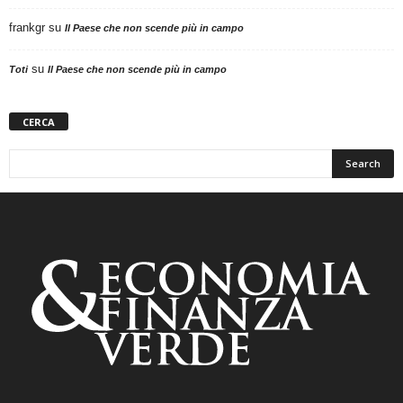
frankgr
su
Il Paese che non scende più in campo
su
Toti
Il Paese che non scende più in campo
CERCA