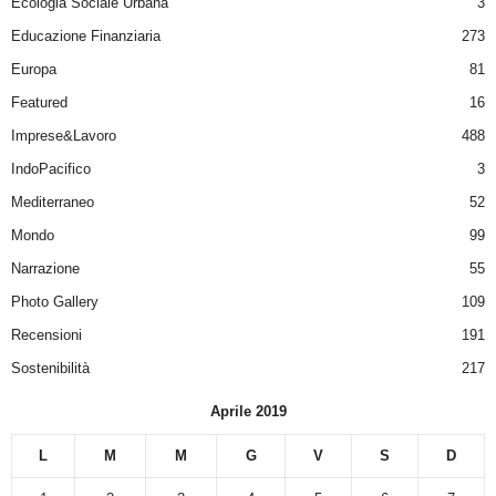
Ecologia Sociale Urbana
3
Educazione Finanziaria
273
Europa
81
Featured
16
Imprese&Lavoro
488
IndoPacifico
3
Mediterraneo
52
Mondo
99
Narrazione
55
Photo Gallery
109
Recensioni
191
Sostenibilità
217
Aprile 2019
L
M
M
G
V
S
D