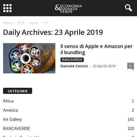
Home
2019
Aprile
23
Daily Archives: 23 Aprile 2019
Il senso di Apple e Amazon per
il bundling
BANCAVERDE
Daniele Corsini
-
23 Aprile 2019
0
CATEGORIE
Africa
1
America
2
Art Gallery
141
BANCAVERDE
103