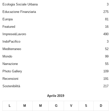
Ecologia Sociale Urbana
3
Educazione Finanziaria
275
Europa
81
Featured
16
Imprese&Lavoro
490
IndoPacifico
3
Mediterraneo
52
Mondo
99
Narrazione
55
Photo Gallery
109
Recensioni
191
Sostenibilità
217
Aprile 2019
L
M
M
G
V
S
D