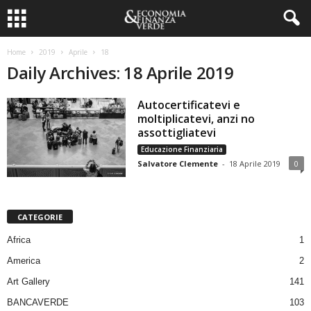
Home
2019
Aprile
18
Daily Archives: 18 Aprile 2019
Autocertificatevi e
moltiplicatevi, anzi no
assottigliatevi
Educazione Finanziaria
Salvatore Clemente
-
18 Aprile 2019
0
CATEGORIE
Africa
1
America
2
Art Gallery
141
BANCAVERDE
103