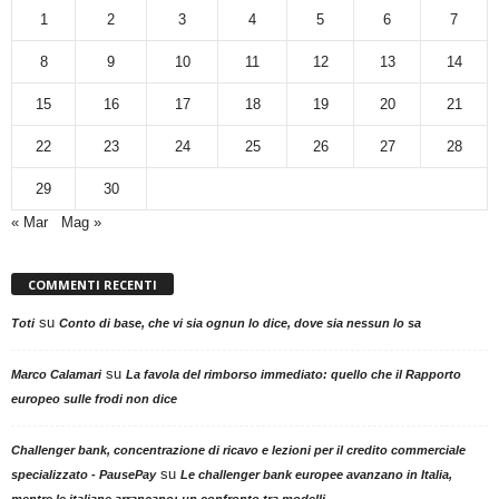
1
2
3
4
5
6
7
8
9
10
11
12
13
14
15
16
17
18
19
20
21
22
23
24
25
26
27
28
29
30
« Mar
Mag »
COMMENTI RECENTI
su
Toti
Conto di base, che vi sia ognun lo dice, dove sia nessun lo sa
su
Marco Calamari
La favola del rimborso immediato: quello che il Rapporto
europeo sulle frodi non dice
Challenger bank, concentrazione di ricavo e lezioni per il credito commerciale
su
specializzato - PausePay
Le challenger bank europee avanzano in Italia,
mentre le italiane arrancano: un confronto tra modelli