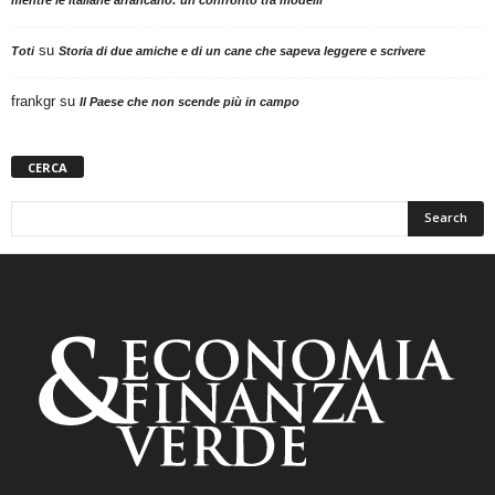
su
Toti
Storia di due amiche e di un cane che sapeva leggere e scrivere
frankgr
su
Il Paese che non scende più in campo
CERCA