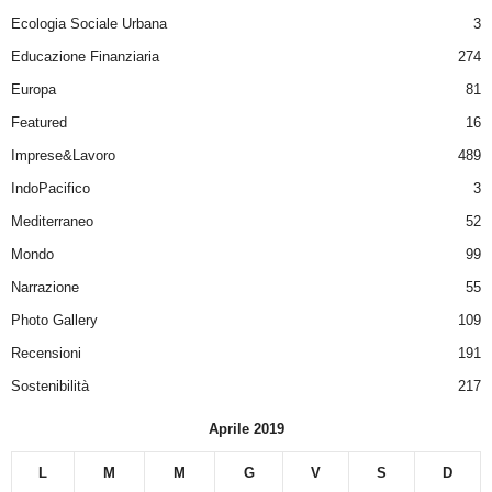
Ecologia Sociale Urbana
3
Educazione Finanziaria
274
Europa
81
Featured
16
Imprese&Lavoro
489
IndoPacifico
3
Mediterraneo
52
Mondo
99
Narrazione
55
Photo Gallery
109
Recensioni
191
Sostenibilità
217
Aprile 2019
L
M
M
G
V
S
D