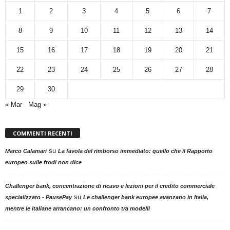
1
2
3
4
5
6
7
8
9
10
11
12
13
14
15
16
17
18
19
20
21
22
23
24
25
26
27
28
29
30
« Mar
Mag »
COMMENTI RECENTI
su
Marco Calamari
La favola del rimborso immediato: quello che il Rapporto
europeo sulle frodi non dice
Challenger bank, concentrazione di ricavo e lezioni per il credito commerciale
su
specializzato - PausePay
Le challenger bank europee avanzano in Italia,
mentre le italiane arrancano: un confronto tra modelli