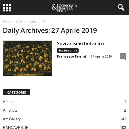
Home
2019
Aprile
27
Daily Archives: 27 Aprile 2019
Sovranismo botanico
Sostenibilità
Francesco Ferrini
-
27 Aprile 2019
1
CATEGORIE
Africa
1
America
2
Art Gallery
141
BANCAVERDE
103