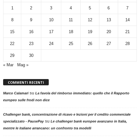
1
2
3
4
5
6
7
8
9
10
11
12
13
14
15
16
17
18
19
20
21
22
23
24
25
26
27
28
29
30
« Mar
Mag »
COMMENTI RECENTI
su
Marco Calamari
La favola del rimborso immediato: quello che il Rapporto
europeo sulle frodi non dice
Challenger bank, concentrazione di ricavo e lezioni per il credito commerciale
su
specializzato - PausePay
Le challenger bank europee avanzano in Italia,
mentre le italiane arrancano: un confronto tra modelli