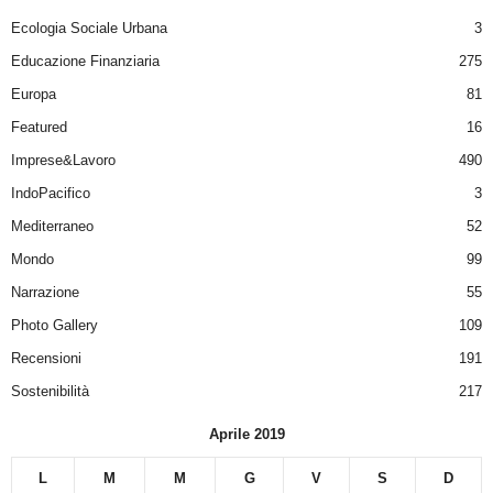
Ecologia Sociale Urbana
3
Educazione Finanziaria
275
Europa
81
Featured
16
Imprese&Lavoro
490
IndoPacifico
3
Mediterraneo
52
Mondo
99
Narrazione
55
Photo Gallery
109
Recensioni
191
Sostenibilità
217
Aprile 2019
L
M
M
G
V
S
D