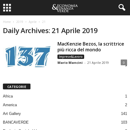
Home
2019
Aprile
21
Daily Archives: 21 Aprile 2019
MacKenzie Bezos, la scrittrice
più ricca del mondo
Imprese&Lavoro
Mario Mancini
-
21 Aprile 2019
0
CATEGORIE
Africa
1
America
2
Art Gallery
141
BANCAVERDE
103