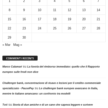
1
2
3
4
5
6
7
8
9
10
11
12
13
14
15
16
17
18
19
20
21
22
23
24
25
26
27
28
29
30
« Mar
Mag »
COMMENTI RECENTI
su
Marco Calamari
La favola del rimborso immediato: quello che il Rapporto
europeo sulle frodi non dice
Challenger bank, concentrazione di ricavo e lezioni per il credito commerciale
su
specializzato - PausePay
Le challenger bank europee avanzano in Italia,
mentre le italiane arrancano: un confronto tra modelli
su
Toti
Storia di due amiche e di un cane che sapeva leggere e scrivere