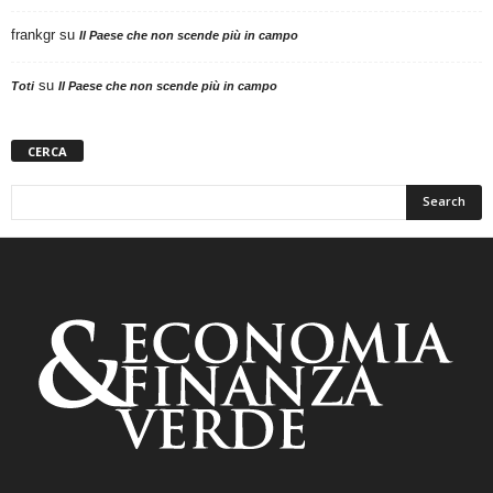
frankgr
su
Il Paese che non scende più in campo
su
Toti
Il Paese che non scende più in campo
CERCA