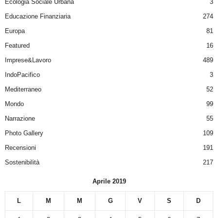
Ecologia Sociale Urbana
3
Educazione Finanziaria
274
Europa
81
Featured
16
Imprese&Lavoro
489
IndoPacifico
3
Mediterraneo
52
Mondo
99
Narrazione
55
Photo Gallery
109
Recensioni
191
Sostenibilità
217
Aprile 2019
L
M
M
G
V
S
D