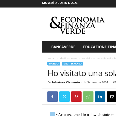
GIOVEDÌ, AGOSTO 6, 2026
E
c
o
n
o
m
i
BANCAVERDE
EDUCAZIONE FIN
a
&
Home
Mediterraneo
Ho visitato una sola volta I
F
MONDO
MEDITERRANEO
i
Ho visitato una sol
n
a
By
Salvatore Clemente
-
14 Settembre 2024
n
z
a
V
e
r
d