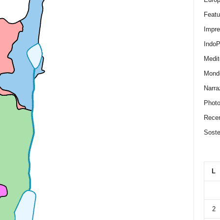
Featu
Impr
IndoP
Medit
Mond
Narra
Photo
Recen
Sosten
L
2