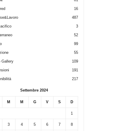
red
16
ese&Lavoro
487
acifico
3
erraneo
52
o
99
zione
55
 Gallery
109
sioni
191
ibilità
217
Settembre 2024
M
M
G
V
S
D
1
3
4
5
6
7
8