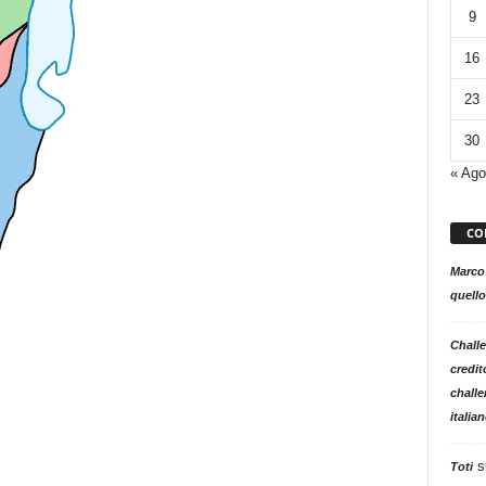
9
16
23
30
« Ago
CO
Marco
quello
Challe
credit
challe
italia
s
Toti