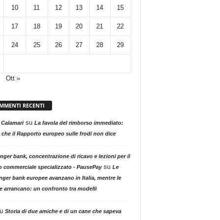
10
11
12
13
14
15
17
18
19
20
21
22
24
25
26
27
28
29
Ott »
MMENTI RECENTI
su
 Calamari
La favola del rimborso immediato:
 che il Rapporto europeo sulle frodi non dice
nger bank, concentrazione di ricavo e lezioni per il
su
o commerciale specializzato - PausePay
Le
nger bank europee avanzano in Italia, mentre le
ne arrancano: un confronto tra modelli
u
Storia di due amiche e di un cane che sapeva