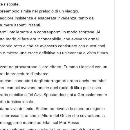
le risposte.
preambolo simile nel preludio di un viaggio.
giore insistenza e esagerata invadenza, tanto da
umere aspetti irritanti.
armi intollerante e a contrappormi in modo scortese. Al
esto modo di fare era inconcepibile, che avevano ormai
proprio rotto e che se avessero continuato con questi toni
co e messo una croce definitiva su un’eventuale visita futura
cazzatura procurarono il loro effetto. Fummo rilasciati con un
per le procedure d’imbarco.
a che i conduttori degli interrogatori erano anche membri
oro compiti avevano anche quel ruolo di filtro poliziesco.
rario stabilito a Tel Aviv. Spostandoci poi a Gerusalemme e
o turistico locale.
rdano vive del mito, Betlemme rievoca le storie primigenie
no interessanti, anche le Alture del Golan che sovrastano la
un soggiorno marino ad Eilat, sul Mar Rosso.
senza intoppi, unica costante furono i ripetuti terzi gradi