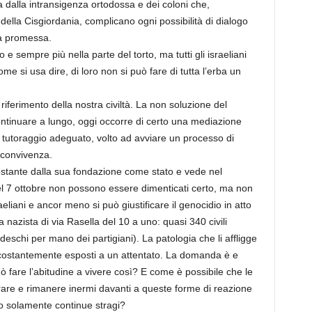
 dalla intransigenza ortodossa e dei coloni che,
della Cisgiordania, complicano ogni possibilità di dialogo
rra promessa.
 e sempre più nella parte del torto, ma tutti gli israeliani
 si usa dire, di loro non si può fare di tutta l’erba un
riferimento della nostra civiltà. La non soluzione del
continuare a lungo, oggi occorre di certo una mediazione
tutoraggio adeguato, volto ad avviare un processo di
e convivenza.
ostante dalla sua fondazione come stato e vede nel
 del 7 ottobre non possono essere dimenticati certo, ma non
eliani e ancor meno si può giustificare il genocidio in atto
nazista di via Rasella del 10 a uno: quasi 340 civili
tedeschi per mano dei partigiani). La patologia che li affligge
re costantemente esposti a un attentato. La domanda è e
ò fare l’abitudine a vivere così? E come è possibile che le
rare e rimanere inermi davanti a queste forme di reazione
o solamente continue stragi?