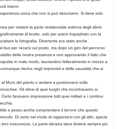
li interni.
perienza unica che non si può descrivere. Si deve solo
nea per visitare la parte residenziale esterna degli ebrei
tograficamente di brutto, solo per avere inquadrato con la
cattare la fotografia. Divertente era stato anche
l bus per recarsi sul posto, ma dopo un giro del percorso
fastidito della nostra presenza e non approvando il fatto che
ci espulse in malo modo, lasciandoci letteralmente in mezzo a
comunque rientra negli imprevisti e delle causalità che si
l Muro del pianto o andare a posizionarsi sulla
moschee. Gli ebrei di quei luoghi che incontravamo si
Certo facevano impressione tutti quei militari e i continui
vecchia.
ibile e posso anche comprendere il terrore che questo
ricolo. Di certo nel modo di rapportarsi con gli altri, specie
a loro insicurezza. La parte ebraica laica diviene sempre più