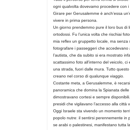
ogni qualvolta dovevamo procedere con i vo
Girare per Gerusalemme è anch’essa un’es
vivere in prima persona.
Un giorno prendemmo pure il loro bus di li
ortodossi. Fu l’unica volta che rischiai fo
mia reflex un gruppetto locale, ma senza s
fotografare i passeggeri che accedevano a
l’autista, che da subito si era mostrato in
scattassimo foto all’interno del veicolo, 
una strada, fuori dalle mura. Tutto questo 
creano nel corso di qualunque viaggio.
Costante meta, a Gerusalemme, è recarsi a
panoramica che domina la Spianata delle 
dimostravano cortesi e sempre disponibili. 
presidi che vigilavano l’accesso alla città 
Oggi Israele sta vivendo un momento terr
popolo nutre: il sentirsi perennemente in pe
se arabi o palestinesi, manifestano tutta l