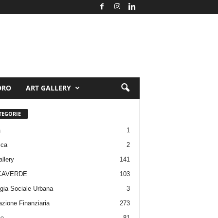
ORO
ART GALLERY
TEGORIE
a
1
ica
2
allery
141
CAVERDE
103
gia Sociale Urbana
3
zione Finanziaria
273
pa
81