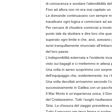
di conoscenza e sondare l’attendibilità del
Fino ad allora non mi era mai capitato un 
Le domande continuavano con sempre mag
travalicare ogni logica e cominciare ad ass
Per cercare di chiudere cominciai a mostr
punto tale da sbottare e dire loro che qu
superato ogni limite e che, anzi, avevano 
avrei tranquillamente rinunciato all’imbar
del loro paese.
L’indisponibilità esternata e l’evidente in
visto sui bagagli e ci mettemmo in attesa 
Una volta in aereo scoprimmo con sorpres
dell’equipaggio che, evidentemente, tra i l
Una volta decollati arrivammo secondo l’o
successivamente in Galilea con un pacchett
Il Mar Morto è un’esperienza unica, il Gio
del Cristianesimo. Tutti i luoghi risultava
Siria. La chiusura del viaggio prevedeva 
Tutto il percorso per terra ferma si svolse 