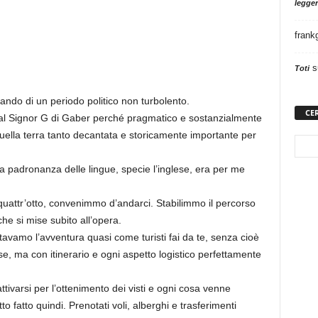
legger
frank
s
Toti
ttando di un periodo politico non turbolento.
CE
dal Signor G di Gaber perché pragmatico e sostanzialmente
quella terra tanto decantata e storicamente importante per
ua padronanza delle lingue, specie l’inglese, era per me
 quattr’otto, convenimmo d’andarci. Stabilimmo il percorso
e si mise subito all’opera.
vamo l’avventura quasi come turisti fai da te, senza cioè
e, ma con itinerario e ogni aspetto logistico perfettamente
ivarsi per l’ottenimento dei visti e ogni cosa venne
o fatto quindi. Prenotati voli, alberghi e trasferimenti