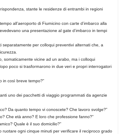
rispondenza, stante le residenze di entrambi in regioni
 tempo all’aeroporto di Fiumicino con carte d’imbarco alla
prevedevano una presentazione al gate d’imbarco in tempi
 separatamente per colloqui preventivi alternati che, a
sicurezza.
o, somaticamente vicine ad un arabo, ma i colloqui
po poco si trasformarono in due veri e propri interrogatori
o in così breve tempo?”
nti uno dei pacchetti di viaggio programmati da agenzie
ico? Da quanto tempo vi conoscete? Che lavoro svolge?”
co? Che età anno? E loro che professione fanno?”
 amico? Quale è il suo domicilio?”
 ruotare ogni cinque minuti per verificare il reciproco grado