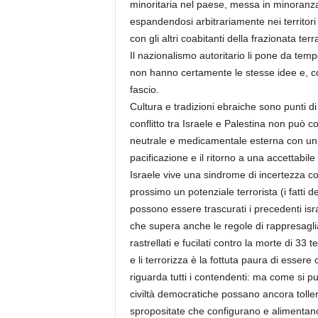
minoritaria nel paese, messa in minoranza
espandendosi arbitrariamente nei territori 
con gli altri coabitanti della frazionata te
Il nazionalismo autoritario li pone da tempo
non hanno certamente le stesse idee e, come
fascio.
Cultura e tradizioni ebraiche sono punti di 
conflitto tra Israele e Palestina non può 
neutrale e medicamentale esterna con un 
pacificazione e il ritorno a una accettabil
Israele vive una sindrome di incertezza c
prossimo un potenziale terrorista (i fatti
possono essere trascurati i precedenti isra
che supera anche le regole di rappresaglia 
rastrellati e fucilati contro la morte di 33 
e li terrorizza è la fottuta paura di esse
riguarda tutti i contendenti: ma come si pu
civiltà democratiche possano ancora tolle
spropositate che configurano e alimentan