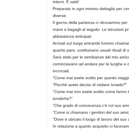
interni. E vaiiii!
Preparato in ogni minimo dettaglio per cor
diverse.
Il giorno della partenza ci ritrovammo per
mano e bagagli al seguito. Le istruzioni 
abbastanza anticipati.
Arrivati sul luogo entrambi fummo chiamati
quanto pare, costituivano usuali rituali di 
Sarà stato per le sembianze del mio amic
cominciavano ad andare per le lunghe e do
incrociati.
“Come mai avete scelto per questo viaggi
“Perché avete deciso di visitare Israele?”
“Come mai non avete scelto come fanno ta
turistiche?”
“Che grado di conoscenza c’è col suo am
“Come si chiamano i genitori del suo ami
“Dove è ubicato il luogo di lavoro del suo
In relazione a quanto acquisito ci facevano