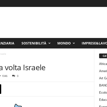
ANZIARIA
SOSTENIBILITÀ
MONDO
IMPRESE&LAV
sraele
CA
Afric
a volta Israele
Amer
1046
0
Art G
BAN
Ecolo
Educa
Euro