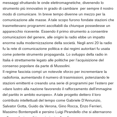
messaggi sfruttando le onde elettromagnetiche, divenendo lo
strumento più innovativo in grado di cambiare per sempre il nostro
modo di comunicare. In breve tempo divenne un mezzo per la
comunicazione alle masse. A tale scopo furono fondate stazioni che
trasmettevano programmi ascoltabili da chiunque possedesse un
apparecchio ricevente. Essendo il primo strumento a consentire
comunicazioni del genere, alle origini la radio ebbe un impatto
enorme sulla modernizzazione della società. Negli anni 20 la radio
fu la rete di comunicazione politica e dai regimi autoritari fu usata
come potente strumento propaganda. Lo sviluppo della radio in
Italia è strettamente legato alle politiche per l’acquisizione del
consenso popolare da parte di Mussolini.
Il regime fascista compì un notevole sforzo per incrementare la
radiofonia, aumentando il numero di trasmissioni, potenziando le
stazioni emittenti e creando una serie di programmi per l’estero per
«dare lustro alla nazione favorendo il rafforzamento dell’immagine
del partito in ambito europeo». A tale progetto dettero il loro
contributo intellettuali del tempo come Gabriele D’Annunzio,
Salvator Gotta, Guido da Verona, Gino Rocca, Enzo Ferrieri,
Massimo Bontempelli e persino Luigi Pirandello che si alternarono