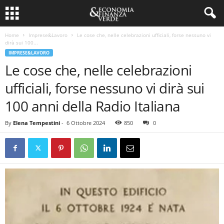
Home
Imprese&Lavoro
Le cose che, nelle celebrazioni ufficiali, forse nessuno vi
dirà sui 100...
IMPRESE&LAVORO
Le cose che, nelle celebrazioni
ufficiali, forse nessuno vi dirà sui
100 anni della Radio Italiana
By
Elena Tempestini
-
6 Ottobre 2024
850
0