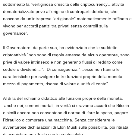
sottolineato la “vertiginosa crescita delle criptocurrency…attività
dematerializzate prive all’origine di controparti debitorie, che
nascono da un’intrapresa “artigianale” matematicamente raffinata e
vivono per accordi pattizi tra privati senza controlli sulla
governance”.
Il Governatore, da parte sua, ha evidenziato che le suddette
criptoattività “non sono di regola emesse da alcun operatore, sono
prive di valore intrinseco e non generano flussi di reddito come
cedole o dividendi…”. Di conseguenza “…esse non hanno le
caratteristiche per svolgere le tre funzioni proprie della moneta:
mezzo di pagamento, riserva di valore e unità di conto”.
Al di là del richiamo didattico alle funzioni proprie della moneta,
anche noi, comuni mortali, in verità ci eravamo accorti che Bitcoin
e simili ancora non consentono di norma di fare la spesa, pagare
l’idraulico o comprare una macchina. Senza considerare le
avventurose dichiarazioni di Elon Musk sulla possibilità, poi ritirata,
di acquistare una Tesla con le criptovalute.