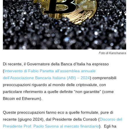
Foto di Kanshanara
Di recente, il Governatore della Banca d’Italia ha espresso
(
Intervento di Fabio Panetta all’assemblea annuale
dell’Associazione Bancaria Italiana (ABI) – 2024
) comprensibili
preoccupazioni riguardo al mondo delle criptovalute, con
particolare riferimento a quelle definite “non garantite” (come
Bitcoin ed Ethereum).
Queste preoccupazioni fanno eco a quelle formulate, pure di
recente (giugno 2024), dal Presidente della Consob (
Discorso del
Presidente Prof. Paolo Savona al mercato finanziario
). Egli ha