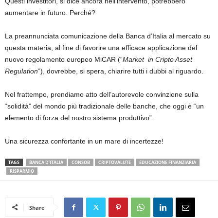
Questi investitori, si dice ancora nell’intervento, potrebbero
aumentare in futuro. Perché?
La preannunciata comunicazione della Banca d’Italia al mercato su
questa materia, al fine di favorire una efficace applicazione del
nuovo regolamento europeo MiCAR (“
Market
in Cripto Asset
Regulation
”), dovrebbe, si spera, chiarire tutti i dubbi al riguardo.
Nel frattempo, prendiamo atto dell’autorevole convinzione sulla
“solidità” del mondo più tradizionale delle banche, che oggi è “un
elemento di forza del nostro sistema produttivo”.
Una sicurezza confortante in un mare di incertezze!
TAGS
BANCA D’ITALIA
CONSOB
CRIPTOVALUTE
EDUCAZIONE FINANZIARIA
RISPARMIO
Share