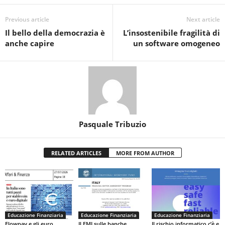
Previous article
Next article
Il bello della democrazia è
L’insostenibile fragilità di
anche capire
un software omogeneo
Pasquale Tribuzio
RELATED ARTICLES
MORE FROM AUTHOR
Educazione Finanziaria
Educazione Finanziaria
Educazione Finanziaria
Flowpay e gli euro
Il FMI sulle banche
Il rischio informatico c’è e