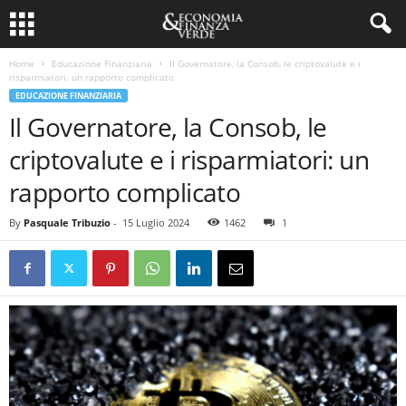
Home
Educazione Finanziaria
Il Governatore, la Consob, le criptovalute e i
risparmiatori: un rapporto complicato
EDUCAZIONE FINANZIARIA
Il Governatore, la Consob, le
criptovalute e i risparmiatori: un
rapporto complicato
By
Pasquale Tribuzio
-
15 Luglio 2024
1462
1