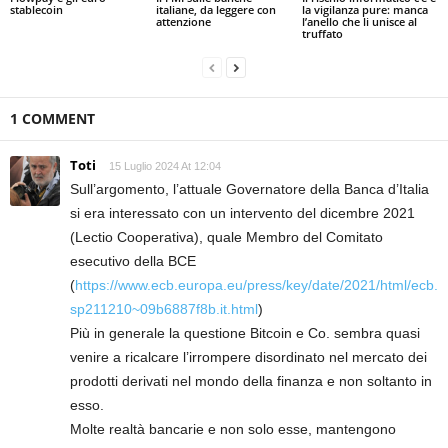
stablecoin
italiane, da leggere con
la vigilanza pure: manca
attenzione
l’anello che li unisce al
truffato
1 COMMENT
Toti
15 Luglio 2024 At 12:04
Sull’argomento, l’attuale Governatore della Banca d’Italia
si era interessato con un intervento del dicembre 2021
(Lectio Cooperativa), quale Membro del Comitato
esecutivo della BCE
(
https://www.ecb.europa.eu/press/key/date/2021/html/ecb.
sp211210~09b6887f8b.it.html
)
Più in generale la questione Bitcoin e Co. sembra quasi
venire a ricalcare l’irrompere disordinato nel mercato dei
prodotti derivati nel mondo della finanza e non soltanto in
esso.
Molte realtà bancarie e non solo esse, mantengono