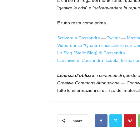
E chi se ne frega dei morti! Tanto, quando 
“
gestire la crisi
” e “
salvaguardare la reput
E tutto resta come prima.
Scrivere a Cassandra
—
Twitter
—
Masto
Videorubrica “Quattro chiacchiere con Ca
Lo Slog (Static Blog) di Cassandra
L’archivio di Cassandra: scuola, formazio
Licenza d’utilizzo
: i contenuti di questo
Creative Commons Attribuzione — Condivid
tutte le informazioni di utilizzo del materia
Share