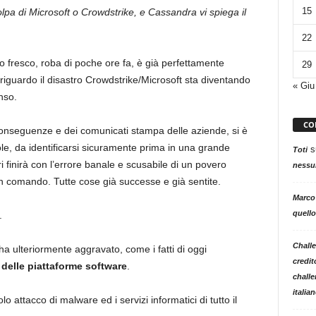
15
lpa di Microsoft o Crowdstrike, e Cassandra vi spiega il
22
co fresco, roba di poche ore fa, è già perfettamente
29
 riguardo il disastro Crowdstrike/Microsoft sta diventando
« Giu
nso.
CO
 conseguenze e dei comunicati stampa delle aziende, si è
le, da identificarsi sicuramente prima in una grande
s
Toti
 finirà con l’errore banale e scusabile di un povero
nessun
 un comando. Tutte cose già successe e già sentite.
Marco
quello
.
Challe
ha ulteriormente aggravato, come i fatti di oggi
credit
delle piattaforme software
.
challe
italia
attacco di malware ed i servizi informatici di tutto il