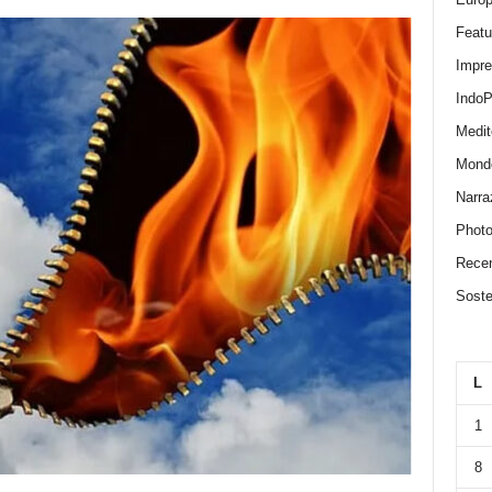
Featu
Impr
IndoP
Medit
Mond
Narra
Photo
Recen
Sosten
L
1
8