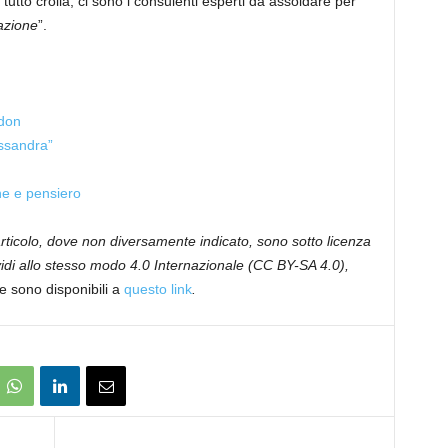
tutto crolla, ci sono i consulenti esperti da assoldare per
azione
”.
don
ssandra”
ne e pensiero
 articolo, dove non diversamente indicato, sono sotto licenza
i allo stesso modo 4.0 Internazionale (CC BY-SA 4.0),
le sono disponibili a
questo link
.