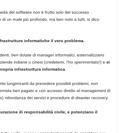
ità del software non è frutto solo del successo
di un male più profondo, ma ben noto a tutti, sì dico
 infrastrutture informatiche il vero problema.
denti, ben dotate di manager informatici, esternalizzano
ziende indiane o cinesi (credetemi, l’ho sperimentato!) e
si
ropria infrastruttura informatica
.
te lungimiranti da prevedere possibili problemi, non
mista ben pagato e con accesso diretto al management di
) ridondanza dei servizi e procedure di disaster recovery.
urazione di responsabilità civile, e potenziano il