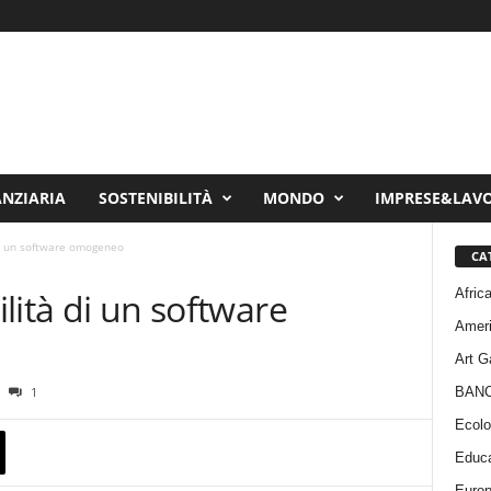
ANZIARIA
SOSTENIBILITÀ
MONDO
IMPRESE&LAV
 di un software omogeneo
CA
Afric
ilità di un software
Amer
Art G
BAN
1
Ecolo
Educa
Euro