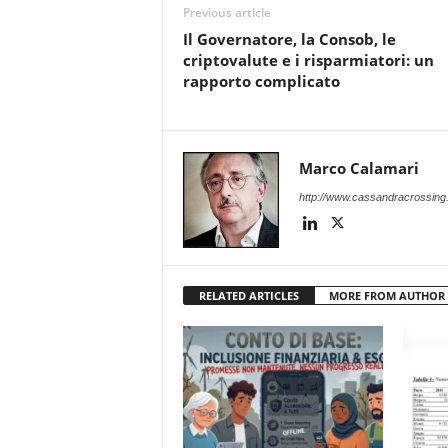
Previous article
Il Governatore, la Consob, le
criptovalute e i risparmiatori: un
rapporto complicato
Marco Calamari
http://www.cassandracrossing
RELATED ARTICLES
MORE FROM AUTHOR