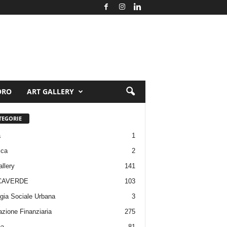
ORO
ART GALLERY
TEGORIE
a
1
ica
2
allery
141
CAVERDE
103
gia Sociale Urbana
3
zione Finanziaria
275
pa
81