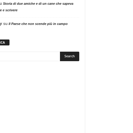
u
Storia di due amiche e di un cane che sapeva
e e scrivere
gr
su
Il Paese che non scende più in campo
RCA