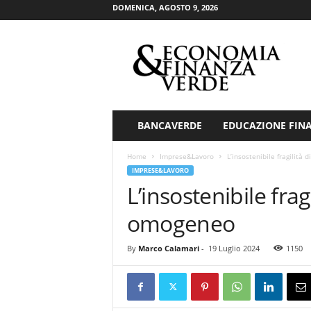
DOMENICA, AGOSTO 9, 2026
E
c
o
n
o
m
i
BANCAVERDE
EDUCAZIONE FIN
a
&
Home
Imprese&Lavoro
L’insostenibile fragilità
F
IMPRESE&LAVORO
i
L’insostenibile frag
n
a
omogeneo
n
z
By
Marco Calamari
-
19 Luglio 2024
1150
a
V
e
r
d