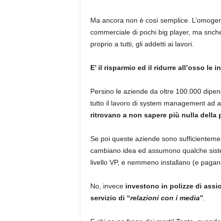
Ma ancora non è così semplice. L’omogene
commerciale di pochi big player, ma snche 
proprio a tutti, gli addetti ai lavori.
E’ il risparmio ed il ridurre all’osso le
Persino le aziende da oltre 100.000 dipen
tutto il lavoro di system management ad a
ritrovano a non sapere più nulla della p
Se poi queste aziende sono sufficientemen
cambiano idea ed assumono qualche siste
livello VP, e nemmeno installano (e pagano
No, invece
investono in polizze di assic
servizio di “
relazioni con i media
”
.