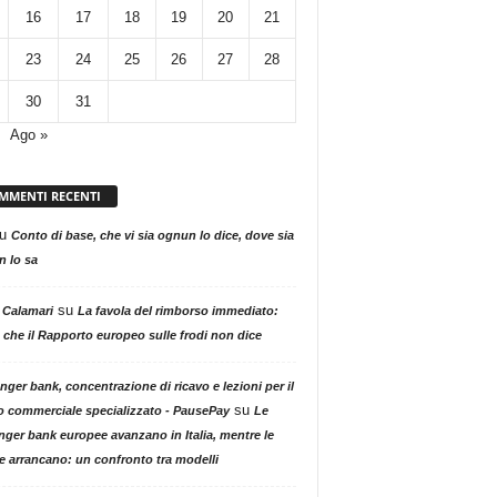
16
17
18
19
20
21
23
24
25
26
27
28
30
31
Ago »
MMENTI RECENTI
u
Conto di base, che vi sia ognun lo dice, dove sia
 lo sa
su
 Calamari
La favola del rimborso immediato:
 che il Rapporto europeo sulle frodi non dice
nger bank, concentrazione di ricavo e lezioni per il
su
o commerciale specializzato - PausePay
Le
nger bank europee avanzano in Italia, mentre le
ne arrancano: un confronto tra modelli