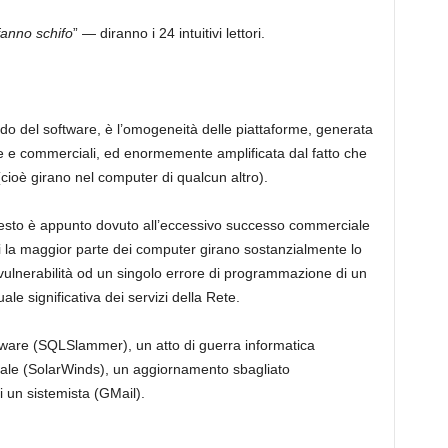
fanno schifo
” — diranno i 24 intuitivi lettori.
do del software, è l’omogeneità delle piattaforme, generata
 e commerciali, ed enormemente amplificata dal fatto che
cioè girano nel computer di qualcun altro).
questo è appunto dovuto all’eccessivo successo commerciale
cui la maggior parte dei computer girano sostanzialmente lo
vulnerabilità od un singolo errore di programmazione di un
 significativa dei servizi della Rete.
alware (SQLSlammer), un atto di guerra informatica
riale (SolarWinds), un aggiornamento sbagliato
 un sistemista (GMail).