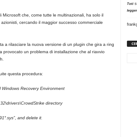
s
Toti
legger
 Microsoft che, come tutte le multinazionali, ha solo il
pri azionisti, cercando il maggior successo commerciale
frank
CE
a a rilasciare la nuova versione di un plugin che gira a ring
ha provocato un problema di installazione che al riavvio
h.
guite questa procedura:
il Windows Recovery Environment
2\drivers\CrowdStrike directory
1*.sys”, and delete it.