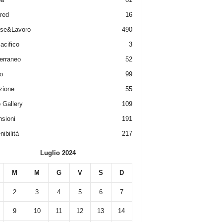
red
16
ese&Lavoro
490
acifico
3
erraneo
52
o
99
zione
55
 Gallery
109
sioni
191
ibilità
217
Luglio 2024
M
M
G
V
S
D
2
3
4
5
6
7
9
10
11
12
13
14