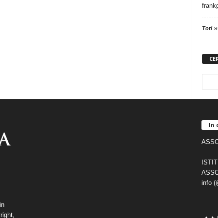
frank
s
Toti
CE
In 
ASSO
ISTI
ASSO
info 
in
right,