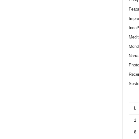
Featu
Impr
IndoP
Medit
Mond
Narra
Photo
Recen
Sosten
L
1
8