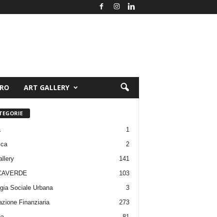
ORO
ART GALLERY
TEGORIE
a
1
ica
2
allery
141
CAVERDE
103
gia Sociale Urbana
3
zione Finanziaria
273
pa
81