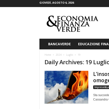
GIOVEDÌ, AGOSTO 6, 2026
E
c
o
n
o
m
i
BANCAVERDE
EDUCAZIONE FINA
a
&
Home
2024
Luglio
19
F
Daily Archives: 19 Lugli
i
n
L’inso
a
n
omog
z
Imprese&La
a
V
Sta succeden
e
Cassandra v
r
d