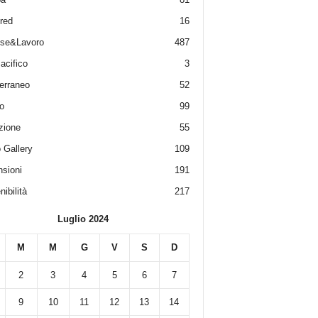
red
16
ese&Lavoro
487
acifico
3
erraneo
52
o
99
zione
55
 Gallery
109
sioni
191
ibilità
217
Luglio 2024
M
M
G
V
S
D
2
3
4
5
6
7
9
10
11
12
13
14