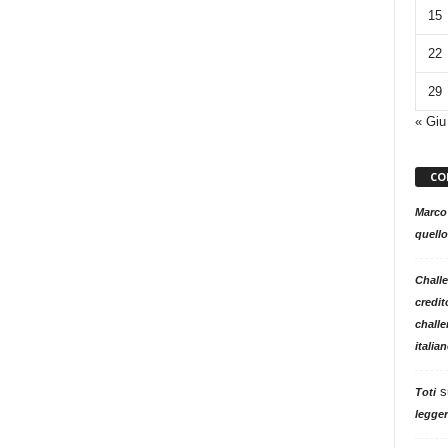
15
22
29
« Giu
CO
Marco
quello
Challe
credit
challe
italia
s
Toti
legger