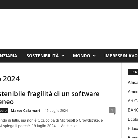
NZIARIA
SOSTENIBILITÀ
MONDO
IMPRESE&LAV
CA
o 2024
Afric
Amer
stenibile fragilità di un software
eneo
Art G
BAN
1
voro
Marco Calamari
-
19 Luglio 2024
Ecolo
do di tutto, ma non è tutta colpa di Microsoft o Crowdstrike, e
i spiega il perché. 19 luglio 2024 — Anche se...
Educa
Euro