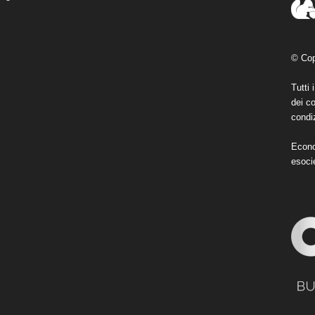
© Cop
Tutti 
dei co
condiz
Econo
esoci