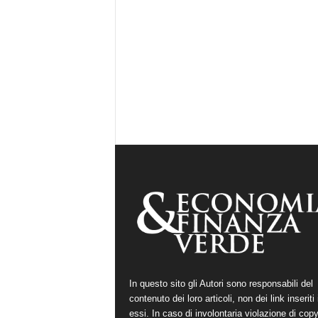
In questo sito gli Autori sono responsabili del
contenuto dei loro articoli, non dei link inseriti 
essi. In caso di involontaria violazione di copy