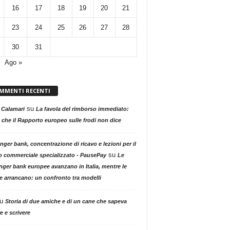
16
17
18
19
20
21
23
24
25
26
27
28
30
31
Ago »
MMENTI RECENTI
su
 Calamari
La favola del rimborso immediato:
 che il Rapporto europeo sulle frodi non dice
nger bank, concentrazione di ricavo e lezioni per il
su
o commerciale specializzato - PausePay
Le
nger bank europee avanzano in Italia, mentre le
ne arrancano: un confronto tra modelli
u
Storia di due amiche e di un cane che sapeva
e e scrivere