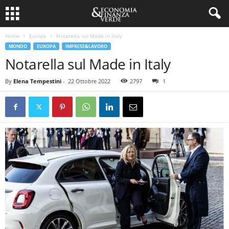
Home
Europa
Notarella sul Made in Italy
MONDO
EUROPA
IMPRESE&LAVORO
Notarella sul Made in Italy
By
Elena Tempestini
-
22 Ottobre 2022
2797
1