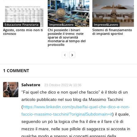
Educazione Finanziaria
Imprese&Lavoro
Imprese&Lavoro
Agosto, conto mio non ti
Chi possiede i binari
Sistemi di finanziamento
conosco
possiede il treno: note
di impianti sportivi
sparse di sovranità
monetaria al tempo del
protocollo
1 COMMENT
Salvatore
23 Ottobre 2022 At 10:36
“Fai quel che dico e non quel che faccio” è il titolo di un
articolo pubblicato nel suo blog da Massimo Tacchini
(
https://www.linkedin.com/pulse/fai-quel-che-dico-e-non-
faccio-massimo-tacchini/?originalSubdomain=it
) il quale,
seguendo un pò la logica che fra il dire e il fare c’è di
mezzo il mare, nelle sue pillole di saggezza si accosta in
qualche modo e spesso ai concetti espressi della