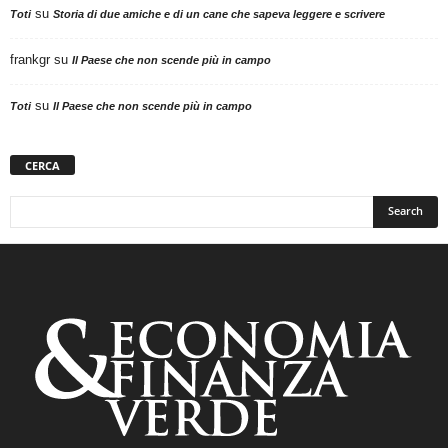
su
Toti
Storia di due amiche e di un cane che sapeva leggere e scrivere
frankgr
su
Il Paese che non scende più in campo
su
Toti
Il Paese che non scende più in campo
CERCA