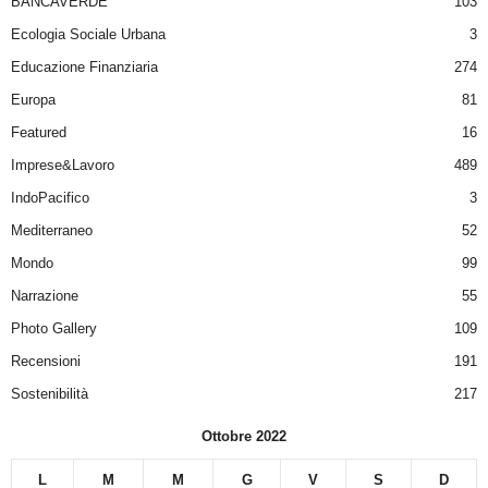
BANCAVERDE
103
Ecologia Sociale Urbana
3
Educazione Finanziaria
274
Europa
81
Featured
16
Imprese&Lavoro
489
IndoPacifico
3
Mediterraneo
52
Mondo
99
Narrazione
55
Photo Gallery
109
Recensioni
191
Sostenibilità
217
Ottobre 2022
L
M
M
G
V
S
D