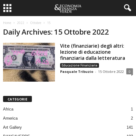
Home
2022
Ottobre
15
Daily Archives: 15 Ottobre 2022
Vite (finanziarie) degli altri:
lezione di educazione
finanziaria dalla letteratura
Educazione Finanziaria
Pasquale Tribuzio
-
15 Ottobre 2022
0
CATEGORIE
Africa
1
America
2
Art Gallery
141