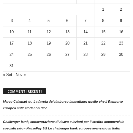
1
2
3
4
5
6
7
8
9
10
11
12
13
14
15
16
17
18
19
20
21
22
23
24
25
26
27
28
29
30
31
« Set
Nov »
COMMENTI RECENTI
su
Marco Calamari
La favola del rimborso immediato: quello che il Rapporto
europeo sulle frodi non dice
Challenger bank, concentrazione di ricavo e lezioni per il credito commerciale
su
specializzato - PausePay
Le challenger bank europee avanzano in Italia,