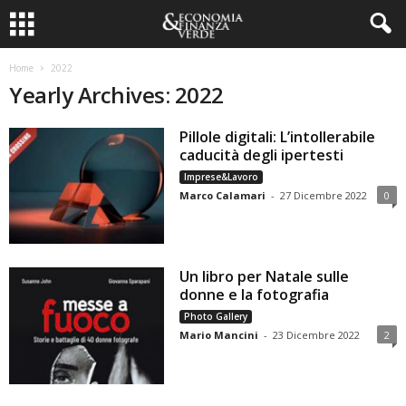
Home
2022
Yearly Archives: 2022
Pillole digitali: L’intollerabile
caducità degli ipertesti
Imprese&Lavoro
Marco Calamari
-
27 Dicembre 2022
0
Un libro per Natale sulle
donne e la fotografia
Photo Gallery
Mario Mancini
-
23 Dicembre 2022
2