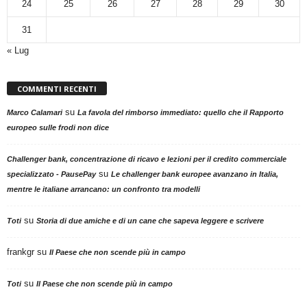
24
25
26
27
28
29
30
31
« Lug
COMMENTI RECENTI
su
Marco Calamari
La favola del rimborso immediato: quello che il Rapporto
europeo sulle frodi non dice
Challenger bank, concentrazione di ricavo e lezioni per il credito commerciale
su
specializzato - PausePay
Le challenger bank europee avanzano in Italia,
mentre le italiane arrancano: un confronto tra modelli
su
Toti
Storia di due amiche e di un cane che sapeva leggere e scrivere
frankgr
su
Il Paese che non scende più in campo
su
Toti
Il Paese che non scende più in campo