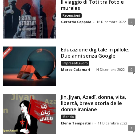
Il viaggio di Toti tra foto e
murales
Recensioni
Gerardo Coppola
-
16 Dicembre 2022
2
Educazione digitale in pillole:
Due anni senza Google
Imprese&Lavoro
Marco Calamari
-
14 Dicembre 2022
0
Jin, Jiyan, Azadî, donna, vita,
libertà, breve storia delle
donne iraniane
Mondo
Elena Tempestini
-
11 Dicembre 2022
1