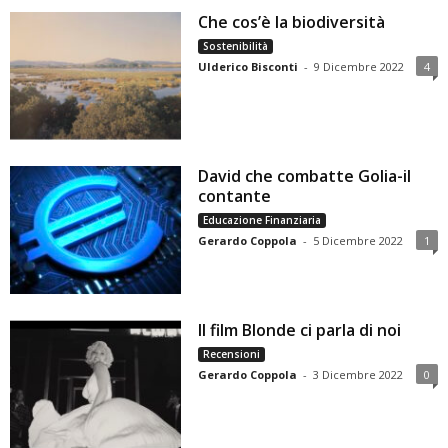
Che cos’è la biodiversità
Sostenibilità
Ulderico Bisconti
-
9 Dicembre 2022
4
David che combatte Golia-il
contante
Educazione Finanziaria
Gerardo Coppola
-
5 Dicembre 2022
1
Il film Blonde ci parla di noi
Recensioni
Gerardo Coppola
-
3 Dicembre 2022
0