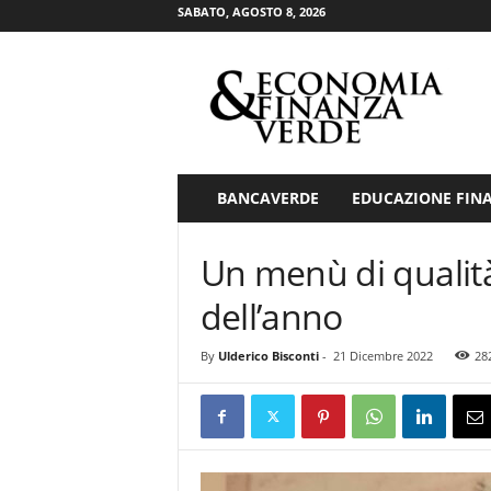
SABATO, AGOSTO 8, 2026
E
c
o
n
o
m
i
BANCAVERDE
EDUCAZIONE FIN
a
&
Un menù di qualità 
F
i
dell’anno
n
a
n
By
Ulderico Bisconti
-
21 Dicembre 2022
28
z
a
V
e
r
d