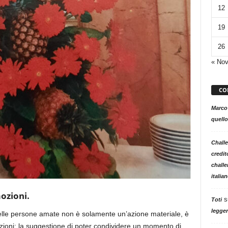
12
19
26
« No
CO
Marco
quello
Challe
credit
challe
italia
mozioni.
s
Toti
legger
lle persone amate non è solamente un’azione materiale, è
zioni: la suggestione di poter condividere un momento di