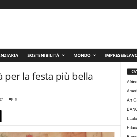
ANZIARIA
SOSTENIBILITÀ
MONDO
IMPRESE&LAV
CA
per la festa più bella
Afric
Amer
27
0
Art G
BAN
Ecolo
Educa
Euro