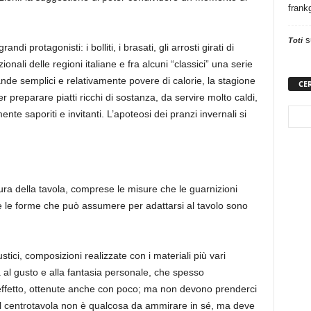
frank
s
Toti
ndi protagonisti: i bolliti, i brasati, gli arrosti girati di
izionali delle regioni italiane e fra alcuni “classici” una serie
vande semplici e relativamente povere di calorie, la stagione
CE
r preparare piatti ricchi di sostanza, da servire molto caldi,
ente saporiti e invitanti. L’apoteosi dei pranzi invernali si
ura della tavola, comprese le misure che le guarnizioni
e le forme che può assumere per adattarsi al tavolo sono
rustici, composizioni realizzate con i materiali più vari
 al gusto e alla fantasia personale, che spesso
 effetto, ottenute anche con poco; ma non devono prenderci
 il centrotavola non è qualcosa da ammirare in sé, ma deve