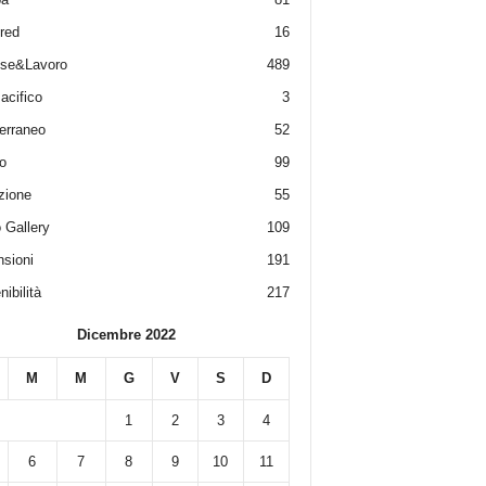
red
16
ese&Lavoro
489
acifico
3
erraneo
52
o
99
zione
55
 Gallery
109
sioni
191
ibilità
217
Dicembre 2022
M
M
G
V
S
D
1
2
3
4
6
7
8
9
10
11