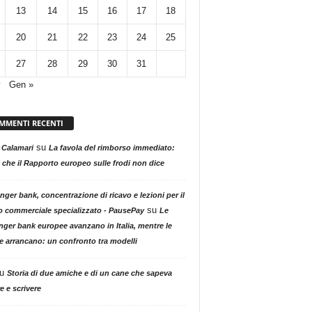
13
14
15
16
17
18
20
21
22
23
24
25
27
28
29
30
31
v
Gen »
MMENTI RECENTI
su
 Calamari
La favola del rimborso immediato:
 che il Rapporto europeo sulle frodi non dice
nger bank, concentrazione di ricavo e lezioni per il
su
o commerciale specializzato - PausePay
Le
nger bank europee avanzano in Italia, mentre le
ne arrancano: un confronto tra modelli
u
Storia di due amiche e di un cane che sapeva
e e scrivere