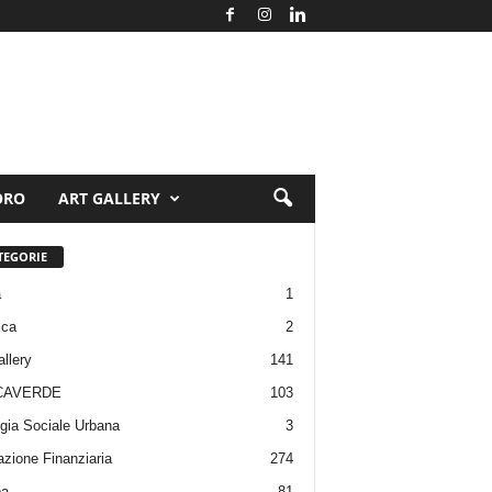
ORO
ART GALLERY
TEGORIE
a
1
ica
2
allery
141
CAVERDE
103
gia Sociale Urbana
3
zione Finanziaria
274
pa
81