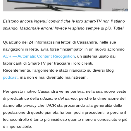
m
Esistono ancora ingenui convinti che le loro smart-TV non li stiano
a
spiando. Madornale errore! Invece vi spiano sempre di più. Tutte!
r
t
Qualcuno dei 24 informatissimi lettori di Cassandra, nelle sue
i
navigazioni in Rete, avrà forse “inciampato” in un nuovo acronimo
a
ACR — Automatic Content Recognition
, un sistema usato dai
j
fabbricanti di Smart-TV per tracciare i loro clienti.
a
Recentemente, l’argomento è stato rilanciato su diversi blog
n
podcast
, ma non è mai diventato mainstream.
s
.
Per questo motivo Cassandra ve ne parlerà, nella sua nuova veste
c
di predicatrice della
riduzione del danno
, perché la dimensione del
o
danno alla privacy che l’ACR sta procurando alla generalità della
m
popolazione di questo pianeta ha ben pochi precedenti, e perché il
b
tecnocontrollo è tanto più insidioso quanto meno è conosciuto e più
e
è impercettibile.