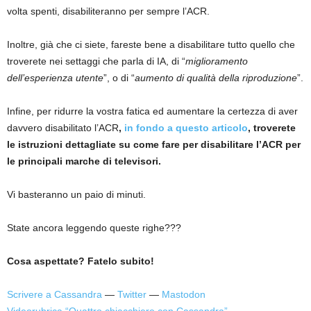
volta spenti, disabiliteranno per sempre l’ACR.
Inoltre, già che ci siete, fareste bene a disabilitare tutto quello che
troverete nei settaggi che parla di IA, di “
miglioramento
dell’esperienza utente
”, o di “
aumento di qualità della riproduzione
”.
Infine, per ridurre la vostra fatica ed aumentare la certezza di aver
davvero disabilitato l’ACR
,
in fondo a questo articolo
, troverete
le istruzioni dettagliate su come fare per disabilitare l’ACR per
le principali marche di televisori.
Vi basteranno un paio di minuti.
State ancora leggendo queste righe???
Cosa aspettate? Fatelo subito!
Scrivere a Cassandra
—
Twitter
—
Mastodon
Videorubrica “Quattro chiacchiere con Cassandra”