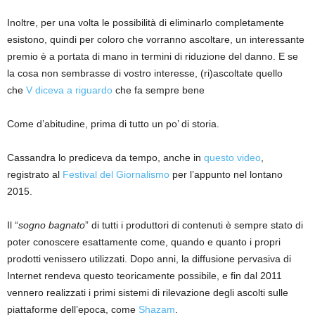
y
l
Inoltre, per una volta le possibilità di eliminarlo completamente
i
esistono, quindi per coloro che vorranno ascoltare, un interessante
k
premio è a portata di mano in termini di riduzione del danno. E se
d
la cosa non sembrasse di vostro interesse, (ri)ascoltate quello
u
che
V diceva a riguardo
che fa sempre bene
z
u
Come d’abitudine, prima di tutto un po’ di storia.
d
e
Cassandra lo prediceva da tempo, anche in
questo video
,
k
registrato al
Festival del Giornalismo
per l’appunto nel lontano
o
2015.
r
a
Il “
sogno bagnato
” di tutti i produttori di contenuti è sempre stato di
s
poter conoscere esattamente come, quando e quanto i propri
y
prodotti venissero utilizzati. Dopo anni, la diffusione pervasiva di
o
Internet rendeva questo teoricamente possibile, e fin dal 2011
n
vennero realizzati i primi sistemi di rilevazione degli ascolti sulle
.
piattaforme dell’epoca, come
Shazam
.