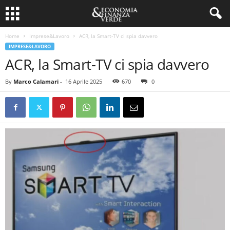
Home
Imprese&Lavoro
ACR, la Smart-TV ci spia davvero
IMPRESE&LAVORO
ACR, la Smart-TV ci spia davvero
By
Marco Calamari
-
16 Aprile 2025
670
0