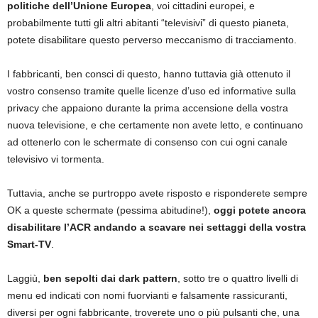
politiche dell’Unione Europea
, voi cittadini europei, e
probabilmente tutti gli altri abitanti “televisivi” di questo pianeta,
potete disabilitare questo perverso meccanismo di tracciamento.
I fabbricanti, ben consci di questo, hanno tuttavia già ottenuto il
vostro consenso tramite quelle licenze d’uso ed informative sulla
privacy che appaiono durante la prima accensione della vostra
nuova televisione, e che certamente non avete letto, e continuano
ad ottenerlo con le schermate di consenso con cui ogni canale
televisivo vi tormenta.
Tuttavia, anche se purtroppo avete risposto e risponderete sempre
OK a queste schermate (pessima abitudine!),
oggi potete ancora
disabilitare l’ACR andando a scavare nei settaggi della vostra
Smart-TV
.
Laggiù,
ben sepolti dai dark pattern
, sotto tre o quattro livelli di
menu ed indicati con nomi fuorvianti e falsamente rassicuranti,
diversi per ogni fabbricante, troverete uno o più pulsanti che, una