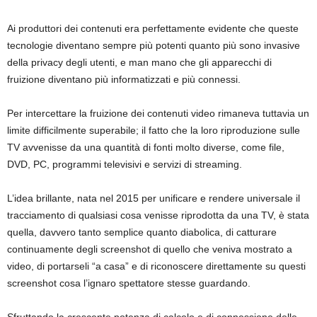
c
o
Ai produttori dei contenuti era perfettamente evidente che queste
m
tecnologie diventano sempre più potenti quanto più sono invasive
t
della privacy degli utenti, e man mano che gli apparecchi di
i
fruizione diventano più informatizzati e più connessi.
r
n
Per intercettare la fruizione dei contenuti video rimaneva tuttavia un
a
limite difficilmente superabile; il fatto che la loro riproduzione sulle
k
TV avvenisse da una quantità di fonti molto diverse, come file,
d
DVD, PC, programmi televisivi e servizi di streaming.
u
n
L’idea brillante, nata nel 2015 per unificare e rendere universale il
y
tracciamento di qualsiasi cosa venisse riprodotta da una TV, è stata
a
quella, davvero tanto semplice quanto diabolica, di catturare
.
continuamente degli screenshot di quello che veniva mostrato a
c
video, di portarseli “a casa” e di riconoscere direttamente su questi
o
screenshot cosa l’ignaro spettatore stesse guardando.
m
Sfruttando la crescente potenza di calcolo e di connessione delle