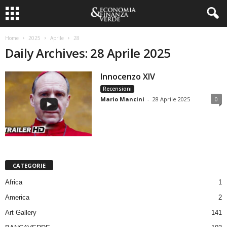
Home
2025
Aprile
28
Daily Archives: 28 Aprile 2025
Innocenzo XIV
Recensioni
Mario Mancini
-
28 Aprile 2025
0
CATEGORIE
Africa
1
America
2
Art Gallery
141