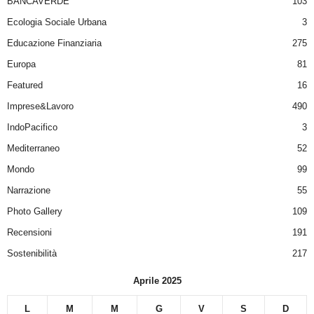
BANCAVERDE
103
Ecologia Sociale Urbana
3
Educazione Finanziaria
275
Europa
81
Featured
16
Imprese&Lavoro
490
IndoPacifico
3
Mediterraneo
52
Mondo
99
Narrazione
55
Photo Gallery
109
Recensioni
191
Sostenibilità
217
Aprile 2025
L
M
M
G
V
S
D