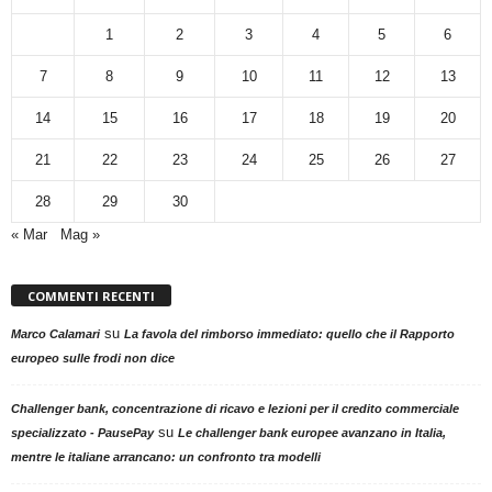
1
2
3
4
5
6
7
8
9
10
11
12
13
14
15
16
17
18
19
20
21
22
23
24
25
26
27
28
29
30
« Mar
Mag »
COMMENTI RECENTI
su
Marco Calamari
La favola del rimborso immediato: quello che il Rapporto
europeo sulle frodi non dice
Challenger bank, concentrazione di ricavo e lezioni per il credito commerciale
su
specializzato - PausePay
Le challenger bank europee avanzano in Italia,
mentre le italiane arrancano: un confronto tra modelli