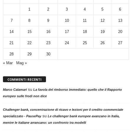
1
2
3
4
5
6
7
8
9
10
11
12
13
14
15
16
17
18
19
20
21
22
23
24
25
26
27
28
29
30
« Mar
Mag »
COMMENTI RECENTI
su
Marco Calamari
La favola del rimborso immediato: quello che il Rapporto
europeo sulle frodi non dice
Challenger bank, concentrazione di ricavo e lezioni per il credito commerciale
su
specializzato - PausePay
Le challenger bank europee avanzano in Italia,
mentre le italiane arrancano: un confronto tra modelli