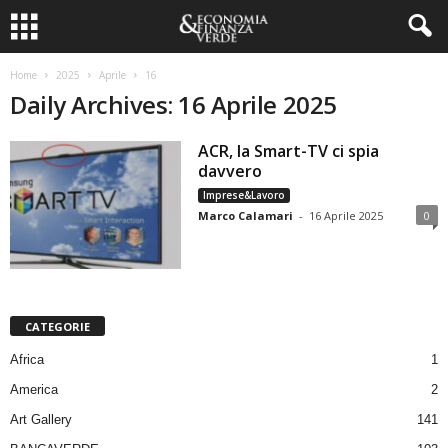
Home
2025
Aprile
16
Daily Archives: 16 Aprile 2025
ACR, la Smart-TV ci spia
davvero
Imprese&Lavoro
Marco Calamari
-
16 Aprile 2025
0
CATEGORIE
Africa
1
America
2
Art Gallery
141