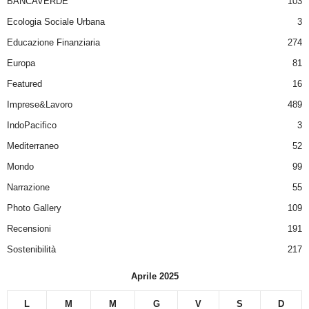
BANCAVERDE
103
Ecologia Sociale Urbana
3
Educazione Finanziaria
274
Europa
81
Featured
16
Imprese&Lavoro
489
IndoPacifico
3
Mediterraneo
52
Mondo
99
Narrazione
55
Photo Gallery
109
Recensioni
191
Sostenibilità
217
Aprile 2025
L
M
M
G
V
S
D