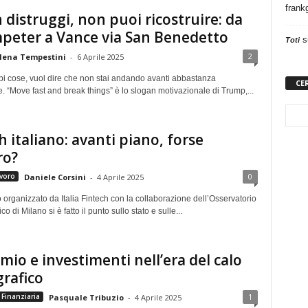
frank
 distruggi, non puoi ricostruire: da
peter a Vance via San Benedetto
s
Toti
2
lena Tempestini
-
6 Aprile 2025
i cose, vuol dire che non stai andando avanti abbastanza
CE
 “Move fast and break things” è lo slogan motivazionale di Trump,...
h italiano: avanti piano, forse
ro?
0
voro
Daniele Corsini
-
4 Aprile 2025
 organizzato da Italia Fintech con la collaborazione dell’Osservatorio
co di Milano si è fatto il punto sullo stato e sulle...
mio e investimenti nell’era del calo
rafico
1
Finanziaria
Pasquale Tribuzio
-
4 Aprile 2025