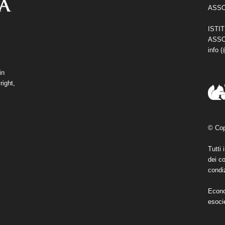
ASSO
ISTI
ASSO
info 
in
right,
© Cop
Tutti 
dei co
condiz
Econo
esoci