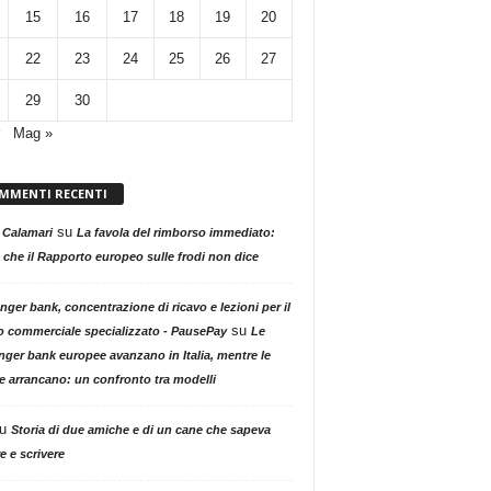
15
16
17
18
19
20
22
23
24
25
26
27
29
30
Mag »
MMENTI RECENTI
su
 Calamari
La favola del rimborso immediato:
 che il Rapporto europeo sulle frodi non dice
nger bank, concentrazione di ricavo e lezioni per il
su
o commerciale specializzato - PausePay
Le
nger bank europee avanzano in Italia, mentre le
ne arrancano: un confronto tra modelli
u
Storia di due amiche e di un cane che sapeva
e e scrivere