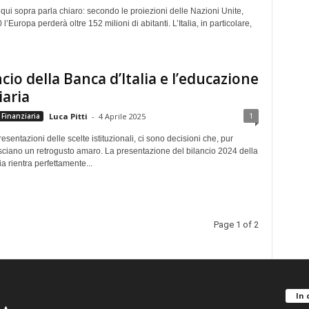
ui sopra parla chiaro: secondo le proiezioni delle Nazioni Unite,
 l’Europa perderà oltre 152 milioni di abitanti. L’Italia, in particolare,
ancio della Banca d’Italia e l’educazione
iaria
1
Finanziaria
Luca Pitti
-
4 Aprile 2025
sentazioni delle scelte istituzionali, ci sono decisioni che, pur
asciano un retrogusto amaro. La presentazione del bilancio 2024 della
ia rientra perfettamente...
Page 1 of 2
In 