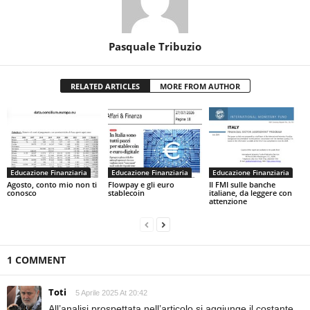
Pasquale Tribuzio
RELATED ARTICLES
MORE FROM AUTHOR
Educazione Finanziaria
Educazione Finanziaria
Educazione Finanziaria
Agosto, conto mio non ti
Flowpay e gli euro
Il FMI sulle banche
conosco
stablecoin
italiane, da leggere con
attenzione
1 COMMENT
Toti
5 Aprile 2025 At 20:42
All’analisi prospettata nell’articolo si aggiunge il costante