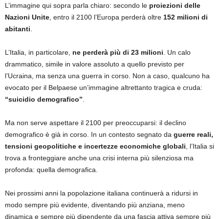
L’immagine qui sopra parla chiaro: secondo le
proiezioni delle
Nazioni Unite
, entro il 2100 l’Europa perderà oltre
152 milioni di
abitanti
.
L’Italia, in particolare,
ne perderà più di 23 milioni
. Un calo
drammatico, simile in valore assoluto a quello previsto per
l’Ucraina, ma senza una guerra in corso. Non a caso, qualcuno ha
evocato per il Belpaese un’immagine altrettanto tragica e cruda:
“suicidio demografico”
.
Ma non serve aspettare il 2100 per preoccuparsi: il declino
demografico è già in corso. In un contesto segnato da
guerre reali,
tensioni geopolitiche e incertezze economiche globali
, l’Italia si
trova a fronteggiare anche una crisi interna più silenziosa ma
profonda: quella demografica.
Nei prossimi anni la popolazione italiana continuerà a ridursi in
modo sempre più evidente, diventando più anziana, meno
dinamica e sempre più dipendente da una fascia attiva sempre più