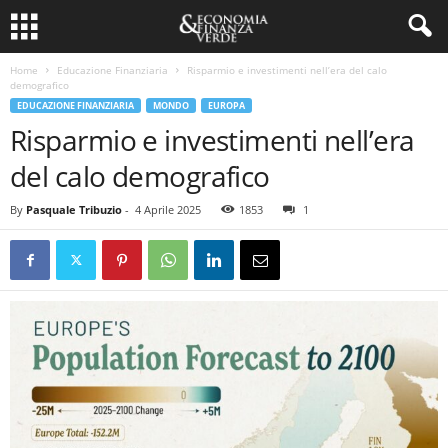
Home
Educazione Finanziaria
Risparmio e investimenti nell’era del calo
demografico
EDUCAZIONE FINANZIARIA
MONDO
EUROPA
Risparmio e investimenti nell’era
del calo demografico
By
Pasquale Tribuzio
-
4 Aprile 2025
1853
1