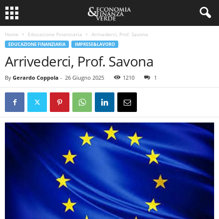
Home
Educazione Finanziaria
Arrivederci, Prof. Savona
EDUCAZIONE FINANZIARIA
IMPRESE&LAVORO
Arrivederci, Prof. Savona
By
Gerardo Coppola
-
26 Giugno 2025
1210
1