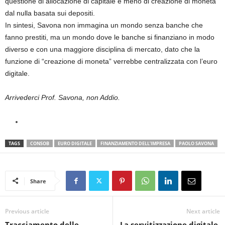
questione di allocazione di capitale e meno di creazione di moneta
dal nulla basata sui depositi.
In sintesi, Savona non immagina un mondo senza banche che
fanno prestiti, ma un mondo dove le banche si finanziano in modo
diverso e con una maggiore disciplina di mercato, dato che la
funzione di “creazione di moneta” verrebbe centralizzata con l’euro
digitale.
Arrivederci Prof. Savona, non Addio.
TAGS
CONSOB
EURO DIGITALE
FINANZIAMENTO DELL’IMPRESA
PAOLO SAVONA
Share
Previous article
Next article
Tracciamento delle
La servitizzazione digitale,