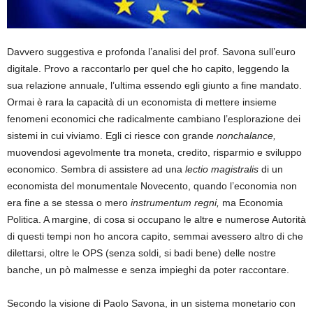
Davvero suggestiva e profonda l’analisi del prof. Savona sull’euro
digitale. Provo a raccontarlo per quel che ho capito, leggendo la
sua relazione annuale, l’ultima essendo egli giunto a fine mandato.
Ormai è rara la capacità di un economista di mettere insieme
fenomeni economici che radicalmente cambiano l’esplorazione dei
sistemi in cui viviamo. Egli ci riesce con grande
nonchalance,
muovendosi agevolmente tra moneta, credito, risparmio e sviluppo
economico. Sembra di assistere ad una
lectio
magistralis
di un
economista del monumentale Novecento, quando l’economia non
era fine a se stessa o mero
instrumentum regni,
ma Economia
Politica. A margine, di cosa si occupano le altre e numerose Autorità
di questi tempi non ho ancora capito, semmai avessero altro di che
dilettarsi, oltre le OPS (senza soldi, si badi bene) delle nostre
banche, un pò malmesse e senza impieghi da poter raccontare.
Secondo la visione di Paolo Savona, in un sistema monetario con