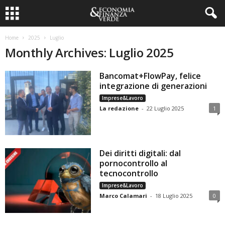
Home
2025
Luglio
Monthly Archives: Luglio 2025
Bancomat+FlowPay, felice
integrazione di generazioni
Imprese&Lavoro
La redazione
-
22 Luglio 2025
1
Dei diritti digitali: dal
pornocontrollo al
tecnocontrollo
Imprese&Lavoro
Marco Calamari
-
18 Luglio 2025
0