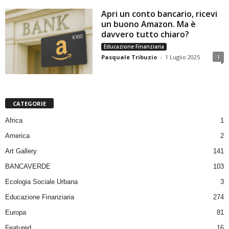
Apri un conto bancario, ricevi
un buono Amazon. Ma è
davvero tutto chiaro?
Educazione Finanziaria
Pasquale Tribuzio
-
1 Luglio 2025
1
CATEGORIE
Africa
1
America
2
Art Gallery
141
BANCAVERDE
103
Ecologia Sociale Urbana
3
Educazione Finanziaria
274
Europa
81
Featured
16