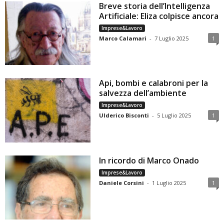
Breve storia dell’Intelligenza
Artificiale: Eliza colpisce ancora
Imprese&Lavoro
Marco Calamari
-
7 Luglio 2025
1
Api, bombi e calabroni per la
salvezza dell’ambiente
Imprese&Lavoro
Ulderico Bisconti
-
5 Luglio 2025
1
In ricordo di Marco Onado
Imprese&Lavoro
Daniele Corsini
-
1 Luglio 2025
1