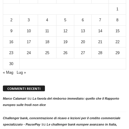
1
2
3
4
5
6
7
8
9
10
11
12
13
14
15
16
17
18
19
20
21
22
23
24
25
26
27
28
29
30
« Mag
Lug »
COMMENTI RECENTI
su
Marco Calamari
La favola del rimborso immediato: quello che il Rapporto
europeo sulle frodi non dice
Challenger bank, concentrazione di ricavo e lezioni per il credito commerciale
su
specializzato - PausePay
Le challenger bank europee avanzano in Italia,