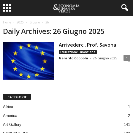
Home
2025
Giugno
26
Daily Archives: 26 Giugno 2025
Arrivederci, Prof. Savona
Educazione Finanziaria
Gerardo Coppola
-
26 Giugno 2025
1
CATEGORIE
Africa
1
America
2
Art Gallery
141