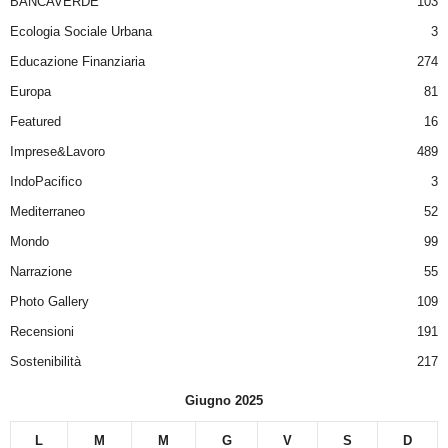
BANCAVERDE
103
Ecologia Sociale Urbana
3
Educazione Finanziaria
274
Europa
81
Featured
16
Imprese&Lavoro
489
IndoPacifico
3
Mediterraneo
52
Mondo
99
Narrazione
55
Photo Gallery
109
Recensioni
191
Sostenibilità
217
Giugno 2025
L
M
M
G
V
S
D