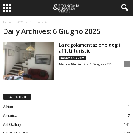
Home
2025
Giugno
6
Daily Archives: 6 Giugno 2025
La regolamentazione degli
affitti turistici
Imprese&Lavoro
Marco Mariani
-
6 Giugno 2025
0
CATEGORIE
Africa
1
America
2
Art Gallery
141