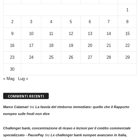
1
2
3
4
5
6
7
8
9
10
11
12
13
14
15
16
17
18
19
20
21
22
23
24
25
26
27
28
29
30
« Mag
Lug »
COMMENTI RECENTI
su
Marco Calamari
La favola del rimborso immediato: quello che il Rapporto
europeo sulle frodi non dice
Challenger bank, concentrazione di ricavo e lezioni per il credito commerciale
su
specializzato - PausePay
Le challenger bank europee avanzano in Italia,