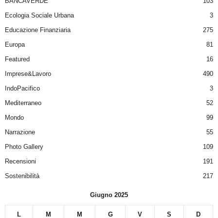
BANCAVERDE
103
Ecologia Sociale Urbana
3
Educazione Finanziaria
275
Europa
81
Featured
16
Imprese&Lavoro
490
IndoPacifico
3
Mediterraneo
52
Mondo
99
Narrazione
55
Photo Gallery
109
Recensioni
191
Sostenibilità
217
Giugno 2025
L
M
M
G
V
S
D