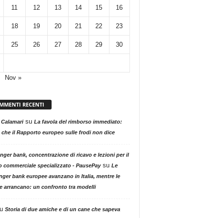
11
12
13
14
15
16
18
19
20
21
22
23
25
26
27
28
29
30
Nov »
MMENTI RECENTI
su
 Calamari
La favola del rimborso immediato:
 che il Rapporto europeo sulle frodi non dice
nger bank, concentrazione di ricavo e lezioni per il
su
o commerciale specializzato - PausePay
Le
nger bank europee avanzano in Italia, mentre le
ne arrancano: un confronto tra modelli
u
Storia di due amiche e di un cane che sapeva