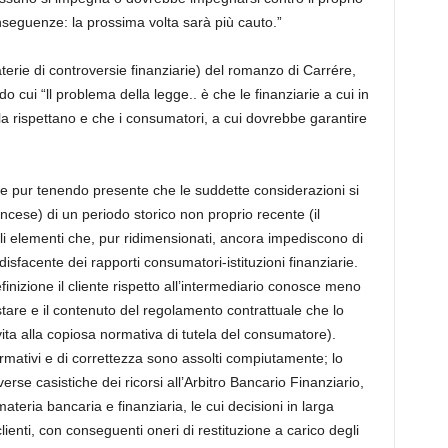
onseguenze: la prossima volta sarà più cauto.”
erie di controversie finanziarie) del romanzo di Carrére,
o cui “ll problema della legge.. è che le finanziarie a cui in
a rispettano e che i consumatori, a cui dovrebbe garantire
ie e pur tenendo presente che le suddette considerazioni si
ancese) di un periodo storico non proprio recente (il
i elementi che, pur ridimensionati, ancora impediscono di
sfacente dei rapporti consumatori-istituzioni finanziarie.
inizione il cliente rispetto all’intermediario conosce meno
stare e il contenuto del regolamento contrattuale che lo
ita alla copiosa normativa di tutela del consumatore).
formativi e di correttezza sono assolti compiutamente; lo
rse casistiche dei ricorsi all’Arbitro Bancario Finanziario,
ateria bancaria e finanziaria, le cui decisioni in larga
ienti, con conseguenti oneri di restituzione a carico degli