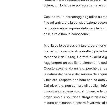
volere, chi lo fa deve poi accettarne le c
Così narra un personaggio (giudice su mat
fino ad arrivare alla considerazione second
teoria dovrebbe imporre delle regole non l
delle tutele non la conoscono”.
Al di là delle espressioni talora perentor
riferiscono a un specifica realtà (quella fr
romanzo è del 2009), Carrére evidenzia gl
raggiungere un equilibrio pienamente soddi
Questo avviene, da un lato, perché per def
la natura del bene o del servizio da acqui
vincolerà, (aspetto ben noto che ha dato v
Dall’altro lato, non sempre gli obblighi in
dimostrano, ad esempio, il numero e le dive
organismo di risoluzione stragiudiziale in m
misura continuano a essere favorevoli ai cl