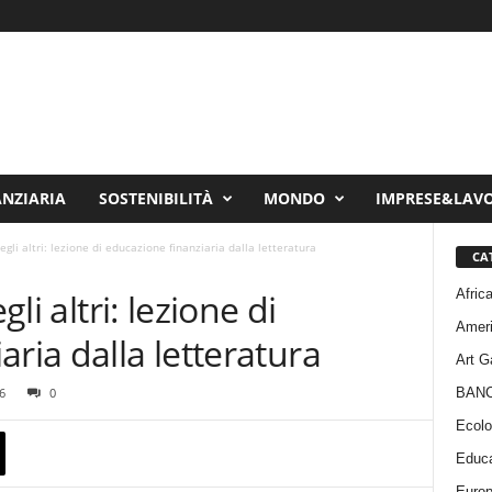
ANZIARIA
SOSTENIBILITÀ
MONDO
IMPRESE&LAV
degli altri: lezione di educazione finanziaria dalla letteratura
CA
Afric
gli altri: lezione di
Amer
ria dalla letteratura
Art G
BAN
6
0
Ecolo
Educa
Euro