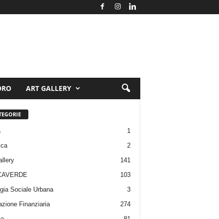
ORO
ART GALLERY
TEGORIE
a
1
ica
2
allery
141
CAVERDE
103
gia Sociale Urbana
3
zione Finanziaria
274
pa
81