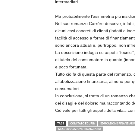
intermediari.
Ma probabilmente l’asimmetria più insidio
Nel suo romanzo Carrére descrive, infatti,
alcuni casi concreti di clienti (indotti a 
facilità di accesso a forme di finanziamento 
sono ancora attuali e, purtroppo, non infr
La descrizione indugia su aspetti “tecnici
di tutela del consumatore in quanto (innan
e poco fortunata.
Tutto ciò fa di questa parte del romanzo, c
alfabetizzazione finanziaria, almeno per q
consumatori.
In conclusione, si tratta di un romanzo che 
dei disagi e del dolore; ma raccontando del
Ciò vale per tutti gli aspetti della vita…com
TAGS
COMITATO EDUFIN
EDUCAZIONE FINANZIARI
MESE EDUCAZIONE FINANZIARIA