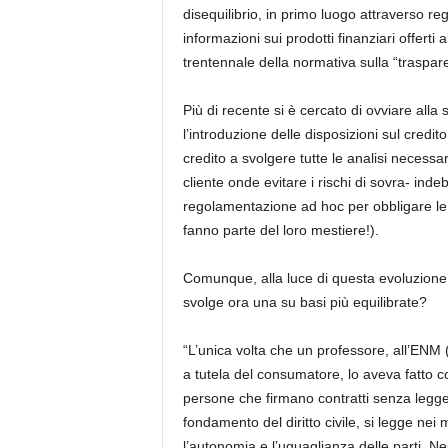
disequilibrio, in primo luogo attraverso reg
informazioni sui prodotti finanziari offerti
trentennale della normativa sulla “traspare
Più di recente si è cercato di ovviare all
l’introduzione delle disposizioni sul credito
credito a svolgere tutte le analisi necess
cliente onde evitare i rischi di sovra- in
regolamentazione ad hoc per obbligare le ist
fanno parte del loro mestiere!).
Comunque, alla luce di questa evoluzione de
svolge ora una su basi più equilibrate?
“L’unica volta che un professore, all’ENM 
a tutela del consumatore, lo aveva fatto co
persone che firmano contratti senza legger
fondamento del diritto civile, si legge nei 
l’autonomia e l’uguaglianza delle parti. 