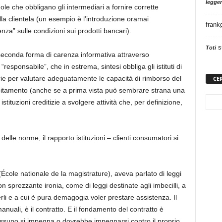
legger
ole che obbligano gli intermediari a fornire corrette
 alla clientela (un esempio è l’introduzione oramai
frank
nza” sulle condizioni sui prodotti bancari).
s
Toti
a seconda forma di carenza informativa attraverso
 “responsabile”, che in estrema, sintesi obbliga gli istituti di
arie per valutare adeguatamente le capacità di rimborso del
CE
debitamento (anche se a prima vista può sembrare strana una
ituzioni creditizie a svolgere attività che, per definizione,
lle norme, il rapporto istituzioni – clienti consumatori si
(École nationale de la magistrature), aveva parlato di leggi
n sprezzante ironia, come di leggi destinate agli imbecilli, a
li e a cui è pura demagogia voler prestare assistenza. Il
manuali, è il contratto. E il fondamento del contratto è
Nessuno si impegna o dovrebbe impegnarsi contro il proprio