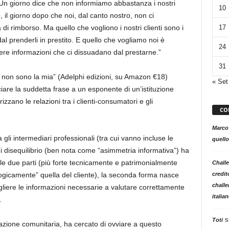
 Un giorno dice che non informiamo abbastanza i nostri
10
 il giorno dopo che noi, dal canto nostro, non ci
17
di rimborso. Ma quello che vogliono i nostri clienti sono i
al prenderli in prestito. E quello che vogliamo noi è
24
re informazioni che ci dissuadano dal prestarne.”
31
non sono la mia” (Adelphi edizioni, su Amazon €18)
« Set
are la suddetta frase a un esponente di un’istituzione
izzano le relazioni tra i clienti-consumatori e gli
CO
Marco
ra gli intermediari professionali (tra cui vanno incluse le
quello
di disequilibrio (ben nota come “asimmetria informativa”) ha
elle due parti (più forte tecnicamente e patrimonialmente
Challe
credit
ologicamente” quella del cliente), la seconda forma nasce
challe
cogliere le informazioni necessarie a valutare correttamente
italia
.
s
Toti
vazione comunitaria, ha cercato di ovviare a questo