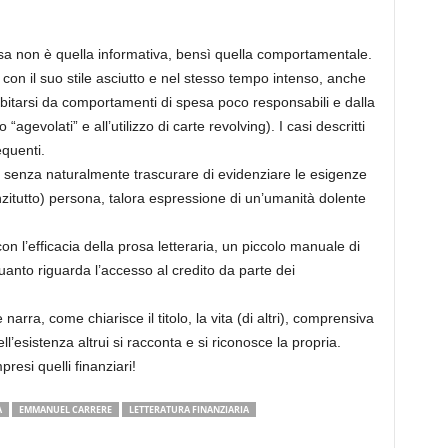
sa non è quella informativa, bensì quella comportamentale.
 con il suo stile asciutto e nel stesso tempo intenso, anche
indebitarsi da comportamenti di spesa poco responsabili e dalla
“agevolati” e all’utilizzo di carte revolving). I casi descritti
equenti.
”, senza naturalmente trascurare di evidenziare le esigenze
zitutto) persona, talora espressione di un’umanità dolente
on l’efficacia della prosa letteraria, un piccolo manuale di
uanto riguarda l’accesso al credito da parte dei
narra, come chiarisce il titolo, la vita (di altri), comprensiva
l’esistenza altrui si racconta e si riconosce la propria.
presi quelli finanziari!
A
EMMANUEL CARRERE
LETTERATURA FINANZIARIA