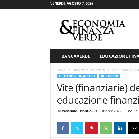
VENERDÌ, AGOSTO 7, 2026
E
c
o
n
o
m
i
BANCAVERDE
EDUCAZIONE FIN
a
&
Home
Educazione Finanziaria
Vite (finanziarie) 
F
EDUCAZIONE FINANZIARIA
RECENSIONI
i
Vite (finanziarie) de
n
a
educazione finanzia
n
z
By
Pasquale Tribuzio
-
15 Ottobre 2022
171
a
V
e
r
d