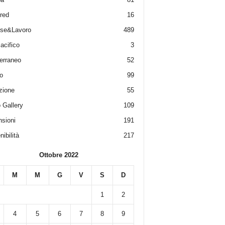
red
16
ese&Lavoro
489
acifico
3
erraneo
52
o
99
zione
55
 Gallery
109
sioni
191
ibilità
217
Ottobre 2022
M
M
G
V
S
D
1
2
4
5
6
7
8
9