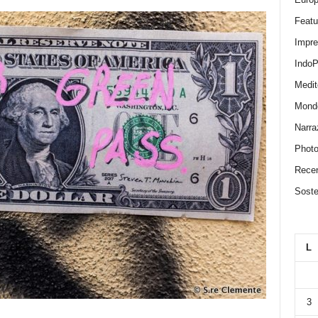
Featu
Impr
IndoP
Medit
Mond
Narra
Photo
Recen
Sosten
L
3