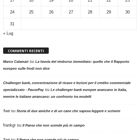
17
18
19
20
21
22
23
24
25
26
27
28
29
30
31
« Lug
COMMENTI RECENTI
su
Marco Calamari
La favola del rimborso immediato: quello che il Rapporto
europeo sulle frodi non dice
Challenger bank, concentrazione di ricavo e lezioni per il credito commerciale
su
specializzato - PausePay
Le challenger bank europee avanzano in Italia,
mentre le italiane arrancano: un confronto tra modelli
su
Toti
Storia di due amiche e di un cane che sapeva leggere e scrivere
frankgr
su
Il Paese che non scende più in campo
su
Toti
Il Paese che non scende più in campo