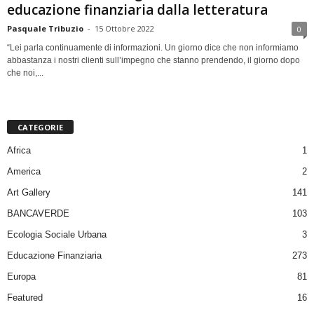
educazione finanziaria dalla letteratura
Pasquale Tribuzio
-
15 Ottobre 2022
0
“Lei parla continuamente di informazioni. Un giorno dice che non informiamo
abbastanza i nostri clienti sull’impegno che stanno prendendo, il giorno dopo
che noi,...
CATEGORIE
Africa
1
America
2
Art Gallery
141
BANCAVERDE
103
Ecologia Sociale Urbana
3
Educazione Finanziaria
273
Europa
81
Featured
16