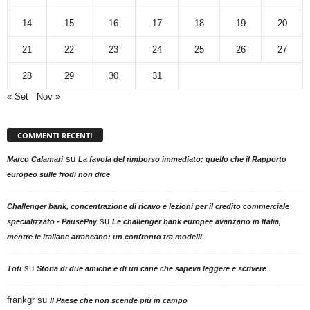
14
15
16
17
18
19
20
21
22
23
24
25
26
27
28
29
30
31
« Set
Nov »
COMMENTI RECENTI
su
Marco Calamari
La favola del rimborso immediato: quello che il Rapporto
europeo sulle frodi non dice
Challenger bank, concentrazione di ricavo e lezioni per il credito commerciale
su
specializzato - PausePay
Le challenger bank europee avanzano in Italia,
mentre le italiane arrancano: un confronto tra modelli
su
Toti
Storia di due amiche e di un cane che sapeva leggere e scrivere
frankgr
su
Il Paese che non scende più in campo