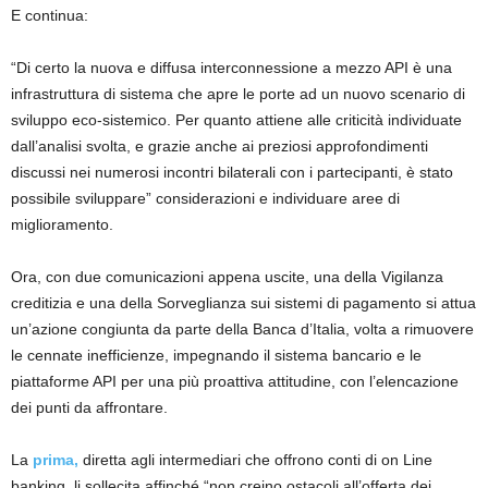
E continua:
“Di certo la nuova e diffusa interconnessione a mezzo API è una
infrastruttura di sistema che apre le porte ad un nuovo scenario di
sviluppo eco-sistemico. Per quanto attiene alle criticità individuate
dall’analisi svolta, e grazie anche ai preziosi approfondimenti
discussi nei numerosi incontri bilaterali con i partecipanti, è stato
possibile sviluppare” considerazioni e individuare aree di
miglioramento.
Ora, con due comunicazioni appena uscite, una della Vigilanza
creditizia e una della Sorveglianza sui sistemi di pagamento si attua
un’azione congiunta da parte della Banca d’Italia, volta a rimuovere
le cennate inefficienze, impegnando il sistema bancario e le
piattaforme API per una più proattiva attitudine, con l’elencazione
dei punti da affrontare.
La
prima,
diretta agli intermediari che offrono conti di on Line
banking, li sollecita affinché “non creino ostacoli all’offerta dei