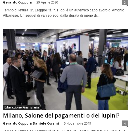
Gerardo Coppola
-
29 Aprile 2020
2
Tempo di lettura: 3’. Leggibilità **. I Topi è un autentico capolavoro di Antonio
Albanese. Un sequel di vari episodi dalla durata di meno di...
Educazione Finanziaria
Milano, Salone dei pagamenti o dei lupini?
Gerardo Coppola Daniele Corsini
-
5 Novembre 2019
4