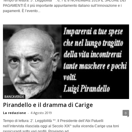
Tempo di lettura: 5’. Leggibilità **. 6, 7 E 8 NOVEMBRE 2019 IL SALONE DEI
PAGAMENTI È il più importante appuntamento italiano sull’innovazione e i
pagamenti. È l’evento...
BANCAVERDE
Pirandello e il dramma di Carige
La redazione
-
4 Agosto 2019
0
Tempo di lettura: 2’. Leggibilità **. Il Presidente dell’Abi Patuelli
nell’intervista rilasciata oggi al Secolo XIX^ sulla vicenda Carige usa toni
rassicuranti sotto vari profili. Proviamo ad...