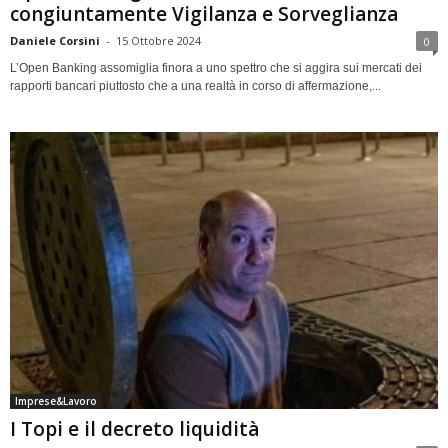
congiuntamente Vigilanza e Sorveglianza
Daniele Corsini
-
15 Ottobre 2024
0
L’Open Banking assomiglia finora a uno spettro che si aggira sui mercati dei
rapporti bancari piuttosto che a una realtà in corso di affermazione,...
Imprese&Lavoro
I Topi e il decreto liquidità