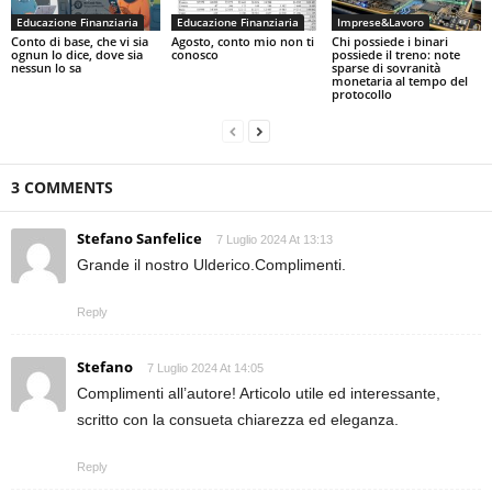
Educazione Finanziaria
Educazione Finanziaria
Imprese&Lavoro
Conto di base, che vi sia
Agosto, conto mio non ti
Chi possiede i binari
ognun lo dice, dove sia
conosco
possiede il treno: note
nessun lo sa
sparse di sovranità
monetaria al tempo del
protocollo
3 COMMENTS
Stefano Sanfelice
7 Luglio 2024 At 13:13
Grande il nostro Ulderico.Complimenti.
Reply
Stefano
7 Luglio 2024 At 14:05
Complimenti all’autore! Articolo utile ed interessante,
scritto con la consueta chiarezza ed eleganza.
Reply