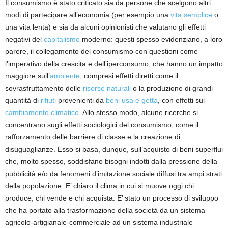
Il consumismo è stato criticato sia da persone che scelgono altri
modi di partecipare all’economia (per esempio una
vita semplice
o
una vita lenta) e sia da alcuni opinionisti che valutano gli effetti
negativi del
capitalismo
moderno: questi spesso evidenziano, a loro
parere, il collegamento del consumismo con questioni come
l’imperativo della crescita e dell’iperconsumo, che hanno un impatto
maggiore sull’
ambiente
, compresi effetti diretti come il
sovrasfruttamento delle
risorse naturali
o la produzione di grandi
quantità di
rifiuti
provenienti da
beni usa e getta
, con effetti sul
cambiamento climatico
.
Allo stesso modo, alcune ricerche si
concentrano sugli effetti sociologici del consumismo, come il
rafforzamento delle barriere di classe e la creazione di
disuguaglianze.
Esso si
basa,
dunque, sull’acquisto di beni superflui
che, molto spesso, soddisfano
bisogni indotti dalla pressione della
pubblicità e/o da fenomeni d’imitazione sociale diffusi tra ampi strati
della popolazione.
E
’
chiaro il clima in cui si muove oggi chi
produce, chi vende e chi acquista.
E’ stato un processo di sviluppo
che ha portato alla trasformazione della società da un sistema
agricolo-artigianale-commerciale ad un sistema industriale