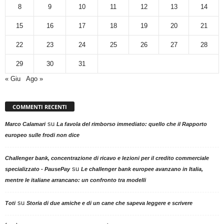
8
9
10
11
12
13
14
15
16
17
18
19
20
21
22
23
24
25
26
27
28
29
30
31
« Giu
Ago »
COMMENTI RECENTI
su
Marco Calamari
La favola del rimborso immediato: quello che il Rapporto
europeo sulle frodi non dice
Challenger bank, concentrazione di ricavo e lezioni per il credito commerciale
su
specializzato - PausePay
Le challenger bank europee avanzano in Italia,
mentre le italiane arrancano: un confronto tra modelli
su
Toti
Storia di due amiche e di un cane che sapeva leggere e scrivere