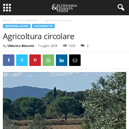
Home
Imprese&Lavoro
Agricoltura circolare
IMPRESE&LAVORO
SOSTENIBILITÀ
Agricoltura circolare
By
Ulderico Bisconti
-
7 Luglio 2024
1333
3