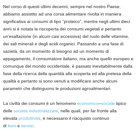
Nel corso di questi ultimi decenni, sempre nel nostro Paese,
abbiamo assistito ad una corsa alimentare rivolta in maniera
significativa ai consumi di tipo
“
proteico
”, mentre negli ultimi dieci
anni
si è notata la riscoperta dei consumi vegetali e pertanto
un’esaltazione (in alcuni casi eccessiva) del ruolo delle vitamine,
dei sali minerali e degli acidi organici. Passando a una fase di
sazietà, da un momento di bisogno ad un momento di
appagamento, il consumatore italiano, ma anche quello europeo e
comunque del mondo occidentale, è passato inevitabilmente dalla
fase
della
ricerca della
q
ua
ntità
alla scoperta ed alla pretesa della
qualità e pertanto si sono venuti a modificare anche alcuni
parametri che distinguono le produzioni agroalimentari
.
La
civiltà
dei consumi
è un fenomeno
economico
–
sociale
tipico
delle
società industrializzate
, nelle quali, per far fronte alla
elevata
produttività
, è necessario il riacquisto continuo
di
beni
e
servizi
.