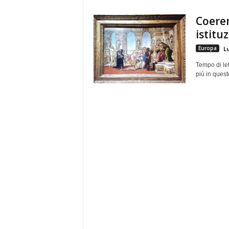
e
Coeren
istitu
Europa
L
Tempo di let
più in quest