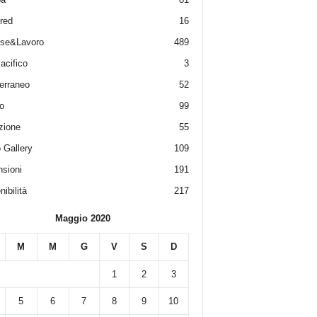
red
16
ese&Lavoro
489
acifico
3
erraneo
52
o
99
zione
55
 Gallery
109
sioni
191
ibilità
217
Maggio 2020
M
M
G
V
S
D
1
2
3
5
6
7
8
9
10