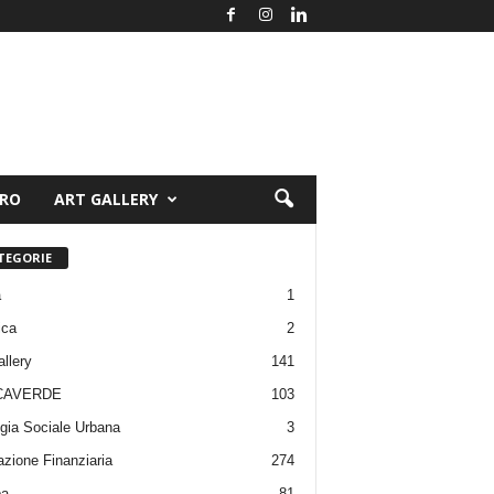
ORO
ART GALLERY
TEGORIE
a
1
ica
2
allery
141
CAVERDE
103
gia Sociale Urbana
3
zione Finanziaria
274
pa
81