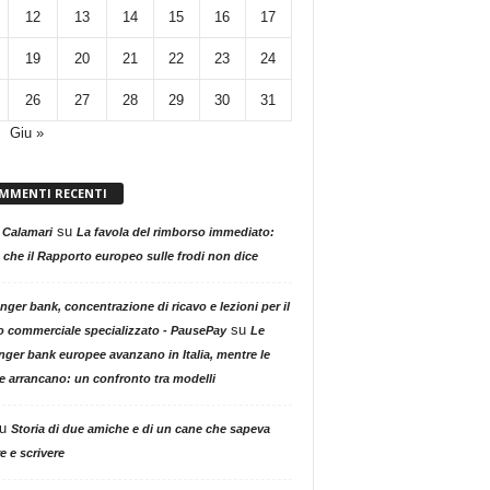
12
13
14
15
16
17
19
20
21
22
23
24
26
27
28
29
30
31
Giu »
MMENTI RECENTI
su
 Calamari
La favola del rimborso immediato:
 che il Rapporto europeo sulle frodi non dice
nger bank, concentrazione di ricavo e lezioni per il
su
o commerciale specializzato - PausePay
Le
nger bank europee avanzano in Italia, mentre le
ne arrancano: un confronto tra modelli
u
Storia di due amiche e di un cane che sapeva
e e scrivere