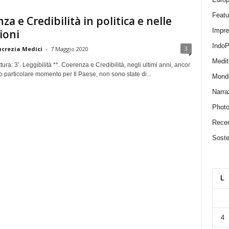
Featu
za e Credibilità in politica e nelle
Impr
zioni
IndoP
3
ucrezia Medici
-
7 Maggio 2020
Medit
tura: 3’. Leggibilità **. Coerenza e Credibilità, negli ultimi anni, ancor
o particolare momento per Il Paese, non sono state di...
Mond
Narra
Photo
Recen
Sosten
L
4