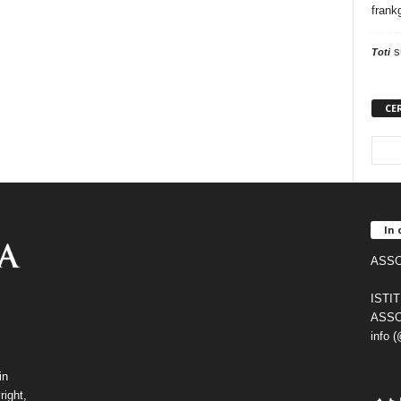
frank
s
Toti
CE
In 
ASSO
ISTI
ASSO
info 
in
right,