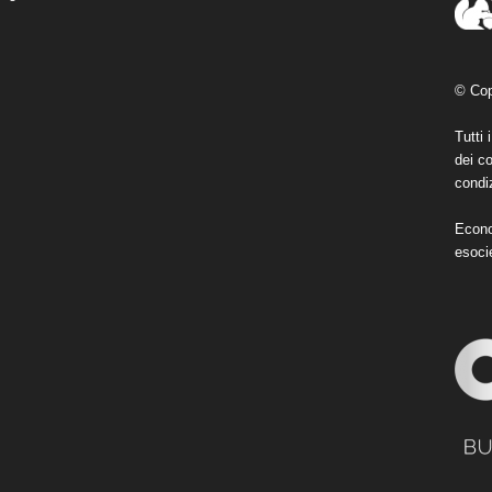
© Cop
Tutti 
dei co
condiz
Econo
esoci