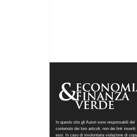
In questo sito gli Autori sono responsabili del
contenuto dei loro articoli, non dei link inseriti 
essi. In caso di involontaria violazione di copy