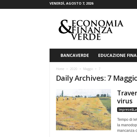
VENERDÌ, AGOSTO 7, 2026
E
c
o
n
o
m
i
BANCAVERDE
EDUCAZIONE FINA
a
&
Home
2020
Maggio
7
F
Daily Archives: 7 Maggi
i
n
Traver
a
n
virus
z
Imprese&La
a
V
Tempo di let
e
la manodope
r
mancanza d
d