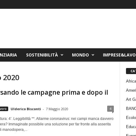
NZIARIA
SOSTENIBILITÀ
MONDO
IMPRESE&LAV
CA
o 2020
Afric
Amer
sando le campagne prima e dopo il
Art G
BAN
4
voro
Ulderico Bisconti
-
7 Maggio 2020
Ecolo
tura: 4’. Leggibilità **. Allarme coronavirus: nei campi manca davvero
ra? Immaginate possibile una soluzione per far fronte alla asserita
Educa
i manodopera,...
Euro